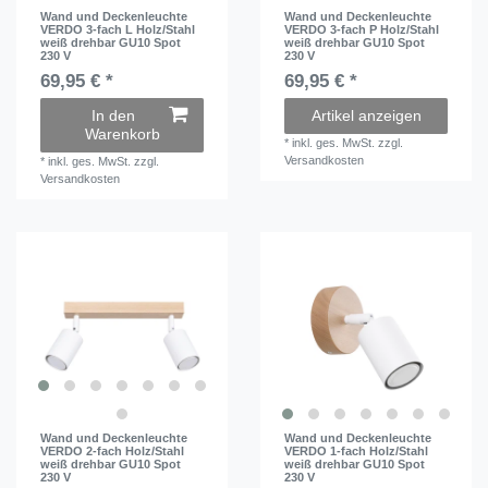
Wand und Deckenleuchte
Wand und Deckenleuchte
VERDO 3-fach L Holz/Stahl
VERDO 3-fach P Holz/Stahl
weiß drehbar GU10 Spot
weiß drehbar GU10 Spot
230 V
230 V
69,95 € *
69,95 € *
In den
Artikel anzeigen
Warenkorb
*
inkl. ges. MwSt.
zzgl.
Versandkosten
*
inkl. ges. MwSt.
zzgl.
Versandkosten
Wand und Deckenleuchte
Wand und Deckenleuchte
VERDO 2-fach Holz/Stahl
VERDO 1-fach Holz/Stahl
weiß drehbar GU10 Spot
weiß drehbar GU10 Spot
230 V
230 V