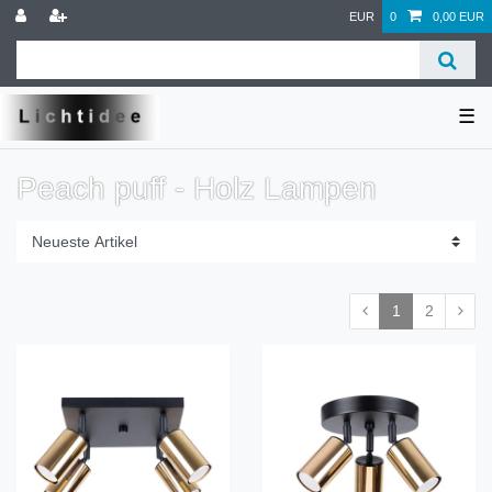
EUR
0
0,00 EUR
☰
Peach puff - Holz Lampen
1
2