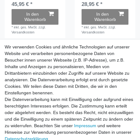
45,95 € *
28,95 € *
In den
In den
Warenkorb
Warenkorb
*
inkl. ges. MwSt.
zzgl.
*
inkl. ges. MwSt.
zzgl.
Versandkosten
Versandkosten
Wir verwenden Cookies und ähnliche Technologien auf unserer
Wir verwenden Cookies und ähnliche Technologien auf unserer
Website und verarbeiten personenbezogene Daten von
Website und verarbeiten personenbezogene Daten von
Besucher:innen unserer Webseite (z.B. IP-Adresse), um z.B.
Besucher:innen unserer Webseite (z.B. IP-Adresse), um z.B.
Inhalte und Anzeigen zu personalisieren, Medien von
Inhalte und Anzeigen zu personalisieren, Medien von
Impressum
Daten­schutz­erklärung
AGB
Drittanbietern einzubinden oder Zugriffe auf unsere Website zu
Drittanbietern einzubinden oder Zugriffe auf unsere Website zu
analysieren. Die Datenverarbeitung erfolgt erst durch gesetzte
analysieren. Die Datenverarbeitung erfolgt erst durch gesetzte
Cookies. Wir teilen diese Daten mit Dritten, die wir in den
Cookies. Wir teilen diese Daten mit Dritten, die wir in den
Barrierefreiheitserklärung
Widerrufs­recht
Einstellungen benennen.
Einstellungen benennen.
Die Datenverarbeitung kann mit Einwilligung oder aufgrund eines
Die Datenverarbeitung kann mit Einwilligung oder aufgrund eines
berechtigten Interesses erfolgen. Die Zustimmung kann erteilt
berechtigten Interesses erfolgen. Die Zustimmung kann erteilt
Kontakt
Vertrag widerrufen
oder abgelehnt werden. Es besteht das Recht, nicht einzuwilligen
oder abgelehnt werden. Es besteht das Recht, nicht einzuwilligen
und die Einwilligung zu einem späteren Zeitpunkt zu ändern oder
und die Einwilligung zu einem späteren Zeitpunkt zu ändern oder
zu widerrufen. Beachten Sie unser
zu widerrufen. Beachten Sie unser
Impressum
Impressum
und weitere
und weitere
Hinweise zur Verwendung personenbezogener Daten in unserer
Hinweise zur Verwendung personenbezogener Daten in unserer
Daten­schutz­erklärung
Daten­schutz­erklärung
.
.