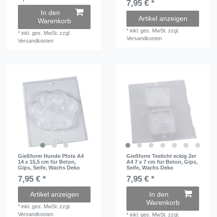
7,95 € *
In den
Artikel anzeigen
Warenkorb
*
inkl. ges. MwSt.
zzgl.
*
inkl. ges. MwSt.
zzgl.
Versandkosten
Versandkosten
Gießform Hunde Pfote A4
Gießform Teelicht eckig 2er
14 x 15,5 cm für Beton,
A4 7 x 7 cm für Beton, Gips,
Gips, Seife, Wachs Deko
Seife, Wachs Deko
7,95 € *
7,95 € *
Artikel anzeigen
In den
Warenkorb
*
inkl. ges. MwSt.
zzgl.
Versandkosten
*
inkl. ges. MwSt.
zzgl.