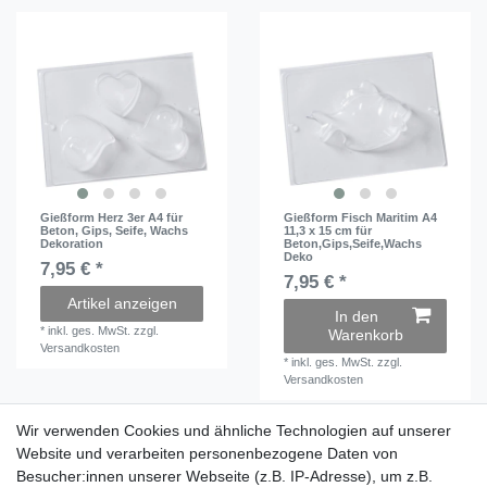
Gießform Herz 3er A4 für
Gießform Fisch Maritim A4
Beton, Gips, Seife, Wachs
11,3 x 15 cm für
Dekoration
Beton,Gips,Seife,Wachs
Deko
7,95 € *
7,95 € *
Artikel anzeigen
In den
*
inkl. ges. MwSt.
zzgl.
Warenkorb
Versandkosten
*
inkl. ges. MwSt.
zzgl.
Versandkosten
Wir verwenden Cookies und ähnliche Technologien auf unserer
Wir verwenden Cookies und ähnliche Technologien auf unserer
Website und verarbeiten personenbezogene Daten von
Website und verarbeiten personenbezogene Daten von
Besucher:innen unserer Webseite (z.B. IP-Adresse), um z.B.
Besucher:innen unserer Webseite (z.B. IP-Adresse), um z.B.