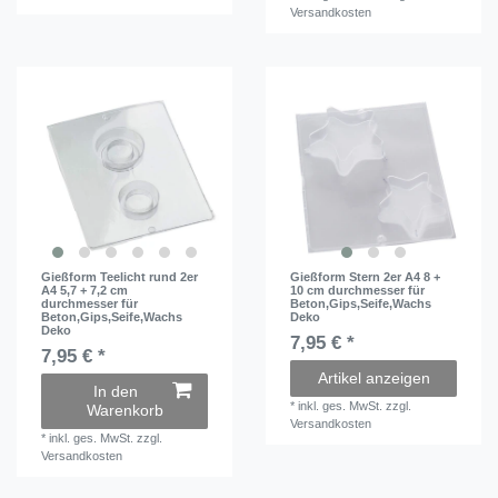
Versandkosten
Gießform Teelicht rund 2er
Gießform Stern 2er A4 8 +
A4 5,7 + 7,2 cm
10 cm durchmesser für
durchmesser für
Beton,Gips,Seife,Wachs
Beton,Gips,Seife,Wachs
Deko
Deko
7,95 € *
7,95 € *
Artikel anzeigen
In den
*
inkl. ges. MwSt.
zzgl.
Warenkorb
Versandkosten
*
inkl. ges. MwSt.
zzgl.
Versandkosten