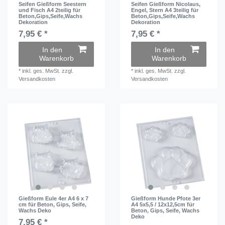
Seifen Gießform Seestern
Seifen Gießform Nicolaus,
und Fisch A4 2teilig für
Engel, Stern A4 3teilig für
Beton,Gips,Seife,Wachs
Beton,Gips,Seife,Wachs
Dekoration
Dekoration
7,95 € *
7,95 € *
In den
In den
Warenkorb
Warenkorb
*
inkl. ges. MwSt.
zzgl.
*
inkl. ges. MwSt.
zzgl.
Versandkosten
Versandkosten
Gießform Eule 4er A4 6 x 7
Gießform Hunde Pfote 3er
cm für Beton, Gips, Seife,
A4 5x5,5 / 12x12,5cm für
Wachs Deko
Beton, Gips, Seife, Wachs
Deko
7,95 € *