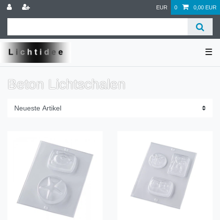
EUR
0
0,00 EUR
☰
Beton Lichtschalen