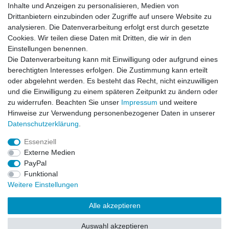
Inhalte und Anzeigen zu personalisieren, Medien von
Inhalte und Anzeigen zu personalisieren, Medien von
Impressum
Daten­schutz­erklärung
AGB
Drittanbietern einzubinden oder Zugriffe auf unsere Website zu
Drittanbietern einzubinden oder Zugriffe auf unsere Website zu
analysieren. Die Datenverarbeitung erfolgt erst durch gesetzte
analysieren. Die Datenverarbeitung erfolgt erst durch gesetzte
Cookies. Wir teilen diese Daten mit Dritten, die wir in den
Cookies. Wir teilen diese Daten mit Dritten, die wir in den
Barrierefreiheitserklärung
Widerrufs­recht
Einstellungen benennen.
Einstellungen benennen.
Die Datenverarbeitung kann mit Einwilligung oder aufgrund eines
Die Datenverarbeitung kann mit Einwilligung oder aufgrund eines
berechtigten Interesses erfolgen. Die Zustimmung kann erteilt
berechtigten Interesses erfolgen. Die Zustimmung kann erteilt
Kontakt
Vertrag widerrufen
oder abgelehnt werden. Es besteht das Recht, nicht einzuwilligen
oder abgelehnt werden. Es besteht das Recht, nicht einzuwilligen
und die Einwilligung zu einem späteren Zeitpunkt zu ändern oder
und die Einwilligung zu einem späteren Zeitpunkt zu ändern oder
zu widerrufen. Beachten Sie unser
zu widerrufen. Beachten Sie unser
Impressum
Impressum
und weitere
und weitere
Hinweise zur Verwendung personenbezogener Daten in unserer
Hinweise zur Verwendung personenbezogener Daten in unserer
Daten­schutz­erklärung
Daten­schutz­erklärung
.
.
Impressum
Daten­schutz­erklärung
AGB
Essenziell
Essenziell
Externe Medien
Externe Medien
Barrierefreiheitserklärung
Widerrufs­recht
PayPal
PayPal
Funktional
Funktional
Weitere Einstellungen
Weitere Einstellungen
Kontakt
Vertrag widerrufen
Alle akzeptieren
Alle akzeptieren
Auswahl akzeptieren
Alle ablehnen