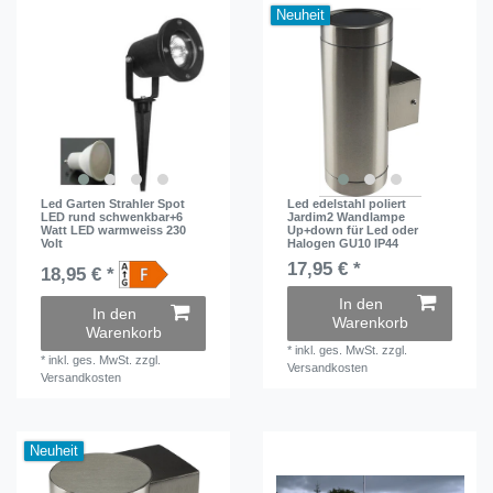
Neuheit
Led Garten Strahler Spot
Led edelstahl poliert
LED rund schwenkbar+6
Jardim2 Wandlampe
Watt LED warmweiss 230
Up+down für Led oder
Volt
Halogen GU10 IP44
17,95 € *
18,95 € *
In den
In den
Warenkorb
Warenkorb
*
inkl. ges. MwSt.
zzgl.
*
inkl. ges. MwSt.
zzgl.
Versandkosten
Versandkosten
Neuheit