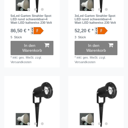
5xLed Garten Strahler Spot
3xLed Garten Strahler Spot
LED rund schwenkbar+4
LED rund schwenkbar+4
Watt LED kaltweiss 230 Volt
Watt LED kaltweiss 230 Volt
86,50 € *
52,20 € *
5
Stück
3
Stück
In den
In den
Warenkorb
Warenkorb
*
inkl. ges. MwSt.
zzgl.
*
inkl. ges. MwSt.
zzgl.
Versandkosten
Versandkosten