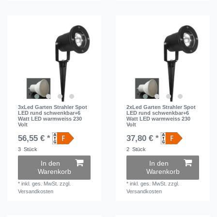
3xLed Garten Strahler Spot
2xLed Garten Strahler Spot
LED rund schwenkbar+6
LED rund schwenkbar+6
Watt LED warmweiss 230
Watt LED warmweiss 230
Volt
Volt
56,55 € *
37,80 € *
3
Stück
2
Stück
In den
In den
Warenkorb
Warenkorb
*
inkl. ges. MwSt.
zzgl.
*
inkl. ges. MwSt.
zzgl.
Versandkosten
Versandkosten