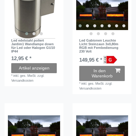
Led edelstahl poliert
Led Gabionen Leuchte
Jardim1 Wandlampe down
Licht Steinzaun 3x0,80m
für Led oder Halogen GU10
RGB mit Fernbedienung
IP44
230 Volt
12,95 € *
149,95 € *
Artikel anzeigen
In den
Warenkorb
*
inkl. ges. MwSt.
zzgl.
Versandkosten
*
inkl. ges. MwSt.
zzgl.
Versandkosten