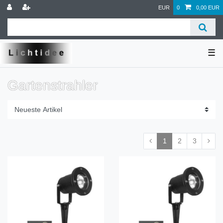
EUR
0
0,00 EUR
☰
Gartenstrahler
1
2
3