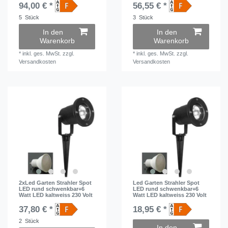
94,00 € *
56,55 € *
5
Stück
3
Stück
In den
In den
Warenkorb
Warenkorb
*
inkl. ges. MwSt.
zzgl.
*
inkl. ges. MwSt.
zzgl.
Versandkosten
Versandkosten
2xLed Garten Strahler Spot
Led Garten Strahler Spot
LED rund schwenkbar+6
LED rund schwenkbar+6
Watt LED kaltweiss 230 Volt
Watt LED kaltweiss 230 Volt
37,80 € *
18,95 € *
2
Stück
In den