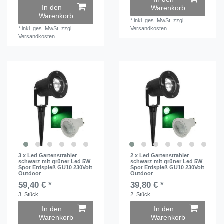
In den
Warenkorb
Warenkorb
*
inkl. ges. MwSt.
zzgl.
*
inkl. ges. MwSt.
zzgl.
Versandkosten
Versandkosten
3 x Led Gartenstrahler
2 x Led Gartenstrahler
schwarz mit grüner Led 5W
schwarz mit grüner Led 5W
Spot Erdspieß GU10 230Volt
Spot Erdspieß GU10 230Volt
Outdoor
Outdoor
59,40 € *
39,80 € *
3
Stück
2
Stück
In den
In den
Warenkorb
Warenkorb