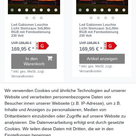
Led Gabionen Leuchte
Led Gabionen Leuchte
Licht Steinzaun 3x0,90m
Licht Steinzaun 3x1,00m
RGB mit Fernbedienung
RGB mit Fernbedienung
230 Volt
230 Volt
UVP 189,95 €
UVP 199,95 €
169,95 € *
169,95 € *
In den
Artikel anzeigen
Warenkorb
*
inkl. ges. MwSt.
zzgl.
Versandkosten
*
inkl. ges. MwSt.
zzgl.
Versandkosten
Wir verwenden Cookies und ähnliche Technologien auf unserer
Wir verwenden Cookies und ähnliche Technologien auf unserer
Website und verarbeiten personenbezogene Daten von
Website und verarbeiten personenbezogene Daten von
Besucher:innen unserer Webseite (z.B. IP-Adresse), um z.B.
Besucher:innen unserer Webseite (z.B. IP-Adresse), um z.B.
Inhalte und Anzeigen zu personalisieren, Medien von
Inhalte und Anzeigen zu personalisieren, Medien von
Impressum
Daten­schutz­erklärung
AGB
Drittanbietern einzubinden oder Zugriffe auf unsere Website zu
Drittanbietern einzubinden oder Zugriffe auf unsere Website zu
analysieren. Die Datenverarbeitung erfolgt erst durch gesetzte
analysieren. Die Datenverarbeitung erfolgt erst durch gesetzte
Cookies. Wir teilen diese Daten mit Dritten, die wir in den
Cookies. Wir teilen diese Daten mit Dritten, die wir in den
Barrierefreiheitserklärung
Widerrufs­recht
Einstellungen benennen.
Einstellungen benennen.