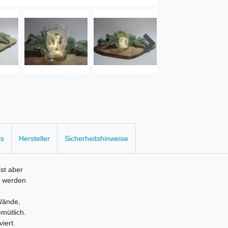
ls
Hersteller
Sicherheitshinweise
ist aber
t werden
Wände,
mütlich.
iert.