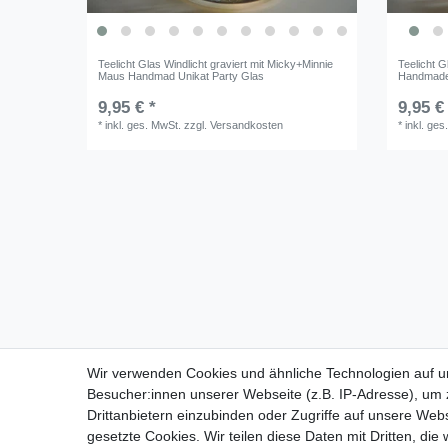
Teelicht Glas Windlicht graviert mit Micky+Minnie
Teelicht G
Maus Handmad Unikat Party Glas
Handmade 
9,95 € *
9,95 €
*
inkl. ges. MwSt.
zzgl.
Versandkosten
*
inkl. ges
Impressum
Daten­schutz­erk
Wir verwenden Cookies und ähnliche Technologien auf 
Wir verwenden Cookies und ähnliche Technologien auf 
Besucher:innen unserer Webseite (z.B. IP-Adresse), um z
Besucher:innen unserer Webseite (z.B. IP-Adresse), um z
Drittanbietern einzubinden oder Zugriffe auf unsere Webs
Drittanbietern einzubinden oder Zugriffe auf unsere Webs
gesetzte Cookies. Wir teilen diese Daten mit Dritten, die
gesetzte Cookies. Wir teilen diese Daten mit Dritten, die