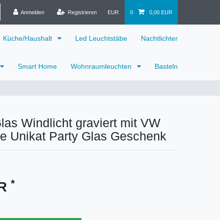
Anmelden
Registrieren
EUR
0
0,00 EUR
Küche/Haushalt
Led Leuchtstäbe
Nachtlichter
Smart Home
Wohnraumleuchten
Basteln
Glas Windlicht graviert mit VW
 Unikat Party Glas Geschenk
*
UR