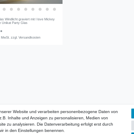
las Windlicht graviert mit I love Mickey
Unikat Party Glas
 *
. MwSt.
zzgl.
Versandkosten
lärung
AGB
Barrierefreiheitserklärung
Widerrufs­recht
V
unserer Website und verarbeiten personenbezogene Daten von
unserer Website und verarbeiten personenbezogene Daten von
.B. Inhalte und Anzeigen zu personalisieren, Medien von
.B. Inhalte und Anzeigen zu personalisieren, Medien von
ite zu analysieren. Die Datenverarbeitung erfolgt erst durch
ite zu analysieren. Die Datenverarbeitung erfolgt erst durch
 wir in den Einstellungen benennen.
 wir in den Einstellungen benennen.