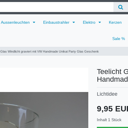
Aussenleuchten
Einbaustrahler
Elektro
Kerzen
Sale %
t Glas Windlicht graviert mit VW Handmade Unikat Party Glas Geschenk
Teelicht 
Handmade
Lichtidee
Technisches
Wert
9,95 E
Merkmal
Inhalt
1
Stück