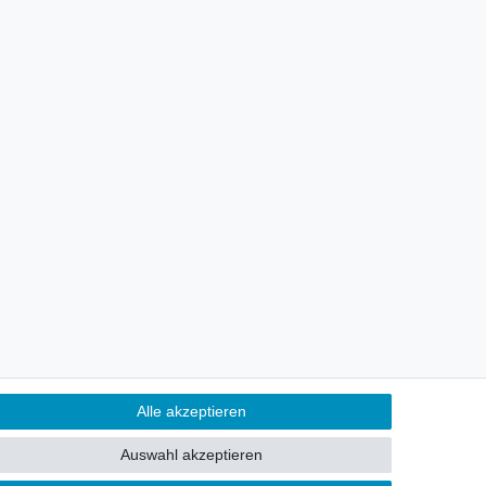
Kontakt
ertrag widerrufen
Alle akzeptieren
Alle akzeptieren
Auswahl akzeptieren
Alle ablehnen