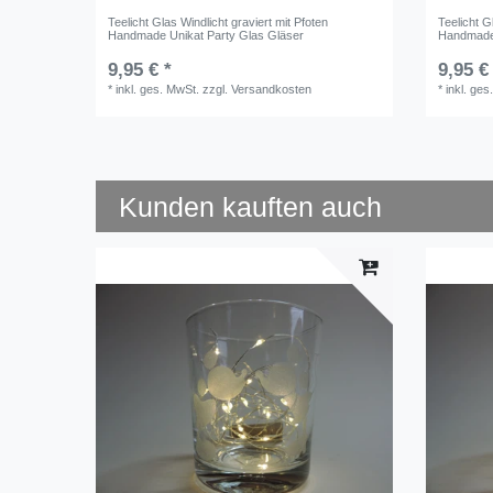
Teelicht Glas Windlicht graviert mit Pfoten
Teelicht G
Handmade Unikat Party Glas Gläser
Handmade 
9,95 € *
9,95 €
*
inkl. ges. MwSt.
zzgl.
Versandkosten
*
inkl. ges
Kunden kauften auch