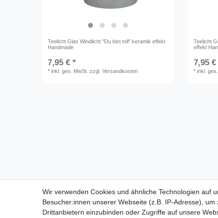
Teelicht Glas Windlicht "Du bist toll" keramik effekt
Teelicht 
Handmade
effekt Ha
7,95 € *
7,95 €
*
inkl. ges. MwSt.
zzgl.
Versandkosten
*
inkl. ges
Impressum
Daten­schutz­erk
Wir verwenden Cookies und ähnliche Technologien auf 
Wir verwenden Cookies und ähnliche Technologien auf 
Besucher:innen unserer Webseite (z.B. IP-Adresse), um z
Besucher:innen unserer Webseite (z.B. IP-Adresse), um z
Drittanbietern einzubinden oder Zugriffe auf unsere Webs
Drittanbietern einzubinden oder Zugriffe auf unsere Webs