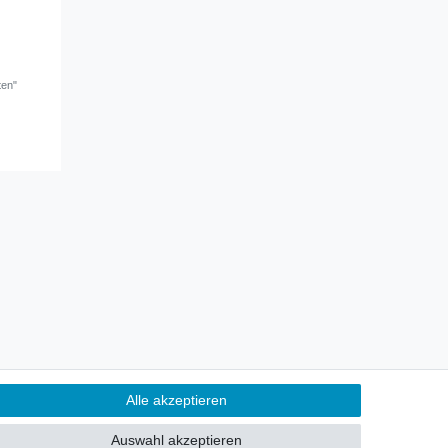
ten"
Kontakt
ertrag widerrufen
Alle akzeptieren
Alle akzeptieren
Auswahl akzeptieren
Alle ablehnen