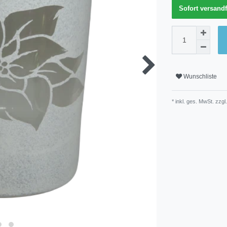
Sofort versandf
Wunschliste
* inkl. ges. MwSt. zzgl.
Technisches
Wert
Merkmal