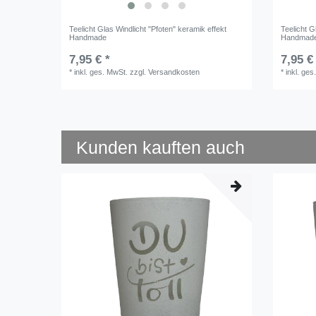
Teelicht Glas Windlicht "Pfoten" keramik effekt
Teelicht G
Handmade
Handmad
7,95 € *
7,95 €
*
inkl. ges. MwSt.
zzgl.
Versandkosten
*
inkl. ges
Kunden kauften auch