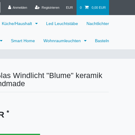
Anmelden
Registrieren
EUR
0
0,00 EUR
Küche/Haushalt
Led Leuchtstäbe
Nachtlichter
Smart Home
Wohnraumleuchten
Basteln
Glas Windlicht "Blume" keramik
andmade
*
UR