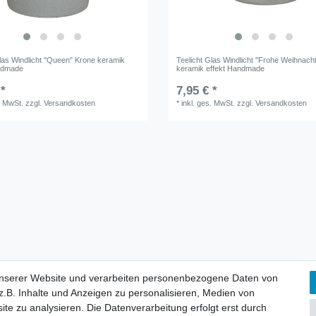
Glas Windlicht "Queen" Krone keramik
Teelicht Glas Windlicht "Frohe Weihnach
ndmade
keramik effekt Handmade
 *
7,95 € *
. MwSt.
zzgl.
Versandkosten
*
inkl. ges. MwSt.
zzgl.
Versandkosten
lärung
AGB
Barrierefreiheitserklärung
Widerrufs­recht
V
unserer Website und verarbeiten personenbezogene Daten von
unserer Website und verarbeiten personenbezogene Daten von
.B. Inhalte und Anzeigen zu personalisieren, Medien von
.B. Inhalte und Anzeigen zu personalisieren, Medien von
ite zu analysieren. Die Datenverarbeitung erfolgt erst durch
ite zu analysieren. Die Datenverarbeitung erfolgt erst durch