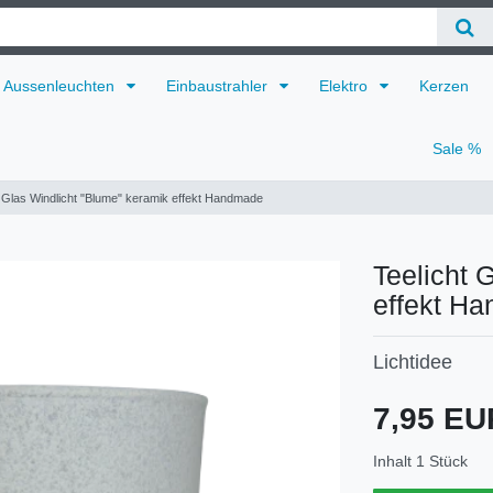
Aussenleuchten
Einbaustrahler
Elektro
Kerzen
Sale %
t Glas Windlicht "Blume" keramik effekt Handmade
Teelicht 
effekt H
Lichtidee
Technisches
Wert
7,95 E
Merkmal
Inhalt
1
Stück