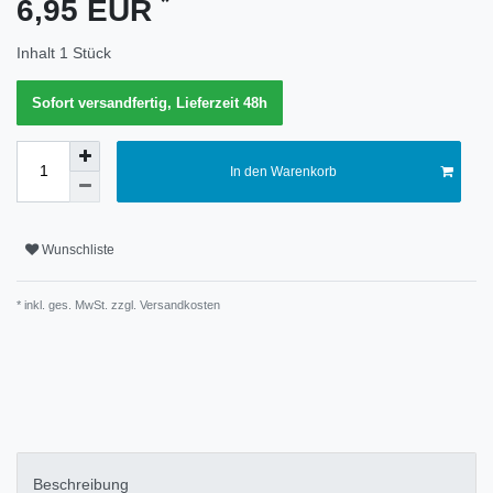
*
6,95 EUR
Merkmal
Inhalt
1
Stück
Sofort versandfertig, Lieferzeit 48h
In den Warenkorb
Wunschliste
* inkl. ges. MwSt. zzgl.
Versandkosten
Technisches
Wert
Merkmal
Beschreibung