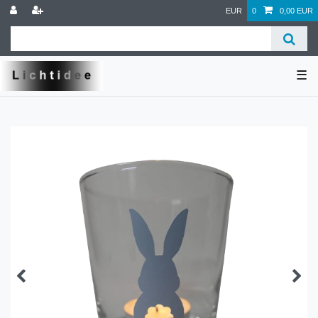
EUR
0
0,00 EUR
☰