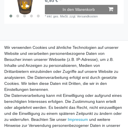
6,95 € *
In den Warenkorb
*
inkl. ges. MwSt.
zzgl.
Versandkosten
Wir verwenden Cookies und ähnliche Technologien auf unserer
Wir verwenden Cookies und ähnliche Technologien auf unserer
Website und verarbeiten personenbezogene Daten von
Website und verarbeiten personenbezogene Daten von
Besucher:innen unserer Webseite (z.B. IP-Adresse), um z.B.
Besucher:innen unserer Webseite (z.B. IP-Adresse), um z.B.
Inhalte und Anzeigen zu personalisieren, Medien von
Inhalte und Anzeigen zu personalisieren, Medien von
Impressum
Daten­schutz­erklärung
AGB
Drittanbietern einzubinden oder Zugriffe auf unsere Website zu
Drittanbietern einzubinden oder Zugriffe auf unsere Website zu
analysieren. Die Datenverarbeitung erfolgt erst durch gesetzte
analysieren. Die Datenverarbeitung erfolgt erst durch gesetzte
Cookies. Wir teilen diese Daten mit Dritten, die wir in den
Cookies. Wir teilen diese Daten mit Dritten, die wir in den
Barrierefreiheitserklärung
Widerrufs­recht
Einstellungen benennen.
Einstellungen benennen.
Die Datenverarbeitung kann mit Einwilligung oder aufgrund eines
Die Datenverarbeitung kann mit Einwilligung oder aufgrund eines
berechtigten Interesses erfolgen. Die Zustimmung kann erteilt
berechtigten Interesses erfolgen. Die Zustimmung kann erteilt
Kontakt
Vertrag widerrufen
oder abgelehnt werden. Es besteht das Recht, nicht einzuwilligen
oder abgelehnt werden. Es besteht das Recht, nicht einzuwilligen
und die Einwilligung zu einem späteren Zeitpunkt zu ändern oder
und die Einwilligung zu einem späteren Zeitpunkt zu ändern oder
zu widerrufen. Beachten Sie unser
zu widerrufen. Beachten Sie unser
Impressum
Impressum
und weitere
und weitere
Hinweise zur Verwendung personenbezogener Daten in unserer
Hinweise zur Verwendung personenbezogener Daten in unserer