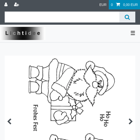
EUR
0
0,00 EUR
☰