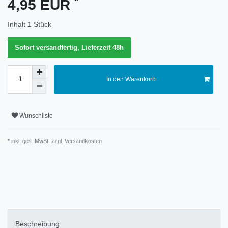
*
4,95 EUR
Merkmal
Inhalt
1
Stück
Sofort versandfertig, Lieferzeit 48h
In den Warenkorb
Wunschliste
* inkl. ges. MwSt. zzgl.
Versandkosten
Technisches
Wert
Merkmal
Beschreibung