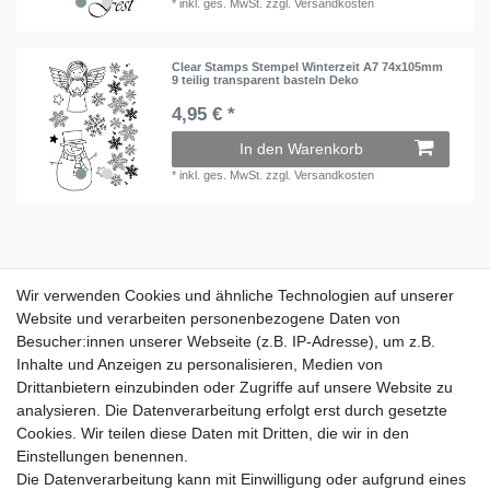
*
inkl. ges. MwSt.
zzgl.
Versandkosten
Clear Stamps Stempel Winterzeit A7 74x105mm
9 teilig transparent basteln Deko
4,95 € *
In den Warenkorb
*
inkl. ges. MwSt.
zzgl.
Versandkosten
Wir verwenden Cookies und ähnliche Technologien auf unserer
Wir verwenden Cookies und ähnliche Technologien auf unserer
Website und verarbeiten personenbezogene Daten von
Website und verarbeiten personenbezogene Daten von
Besucher:innen unserer Webseite (z.B. IP-Adresse), um z.B.
Besucher:innen unserer Webseite (z.B. IP-Adresse), um z.B.
Inhalte und Anzeigen zu personalisieren, Medien von
Inhalte und Anzeigen zu personalisieren, Medien von
Impressum
Daten­schutz­erklärung
AGB
Drittanbietern einzubinden oder Zugriffe auf unsere Website zu
Drittanbietern einzubinden oder Zugriffe auf unsere Website zu
analysieren. Die Datenverarbeitung erfolgt erst durch gesetzte
analysieren. Die Datenverarbeitung erfolgt erst durch gesetzte
Cookies. Wir teilen diese Daten mit Dritten, die wir in den
Cookies. Wir teilen diese Daten mit Dritten, die wir in den
Barrierefreiheitserklärung
Widerrufs­recht
Einstellungen benennen.
Einstellungen benennen.
Die Datenverarbeitung kann mit Einwilligung oder aufgrund eines
Die Datenverarbeitung kann mit Einwilligung oder aufgrund eines