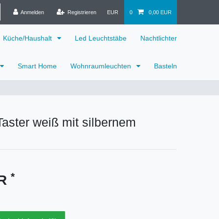
Anmelden
Registrieren
EUR
0
0,00 EUR
Küche/Haushalt
Led Leuchtstäbe
Nachtlichter
Smart Home
Wohnraumleuchten
Basteln
Taster weiß mit silbernem
*
UR