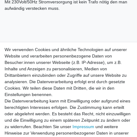
Mit 230Volt/50Hz Stromversorgung ist kein Trafo nötig den man
aufwändig verstecken muss.
Wir verwenden Cookies und ähnliche Technologien auf unserer
Wir verwenden Cookies und ähnliche Technologien auf unserer
Website und verarbeiten personenbezogene Daten von
Website und verarbeiten personenbezogene Daten von
Besucher:innen unserer Webseite (z.B. IP-Adresse), um z.B.
Besucher:innen unserer Webseite (z.B. IP-Adresse), um z.B.
Inhalte und Anzeigen zu personalisieren, Medien von
Inhalte und Anzeigen zu personalisieren, Medien von
Impressum
Daten­schutz­erklärung
AGB
Drittanbietern einzubinden oder Zugriffe auf unsere Website zu
Drittanbietern einzubinden oder Zugriffe auf unsere Website zu
analysieren. Die Datenverarbeitung erfolgt erst durch gesetzte
analysieren. Die Datenverarbeitung erfolgt erst durch gesetzte
Cookies. Wir teilen diese Daten mit Dritten, die wir in den
Cookies. Wir teilen diese Daten mit Dritten, die wir in den
Barrierefreiheitserklärung
Widerrufs­recht
Einstellungen benennen.
Einstellungen benennen.
Die Datenverarbeitung kann mit Einwilligung oder aufgrund eines
Die Datenverarbeitung kann mit Einwilligung oder aufgrund eines
berechtigten Interesses erfolgen. Die Zustimmung kann erteilt
berechtigten Interesses erfolgen. Die Zustimmung kann erteilt
Kontakt
Vertrag widerrufen
oder abgelehnt werden. Es besteht das Recht, nicht einzuwilligen
oder abgelehnt werden. Es besteht das Recht, nicht einzuwilligen
und die Einwilligung zu einem späteren Zeitpunkt zu ändern oder
und die Einwilligung zu einem späteren Zeitpunkt zu ändern oder
zu widerrufen. Beachten Sie unser
zu widerrufen. Beachten Sie unser
Impressum
Impressum
und weitere
und weitere
Hinweise zur Verwendung personenbezogener Daten in unserer
Hinweise zur Verwendung personenbezogener Daten in unserer