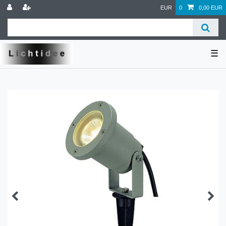
EUR
0
0,00 EUR
☰