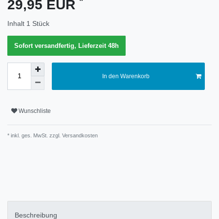
*
29,95 EUR
Merkmal
Inhalt
1
Stück
Sofort versandfertig, Lieferzeit 48h
In den Warenkorb
Wunschliste
* inkl. ges. MwSt. zzgl.
Versandkosten
Technisches
Wert
Merkmal
Beschreibung