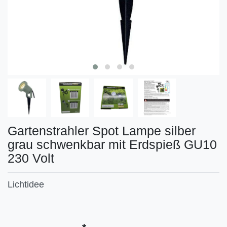
Gartenstrahler Spot Lampe silber
grau schwenkbar mit Erdspieß GU10
230 Volt
Lichtidee
Technisches
Wert