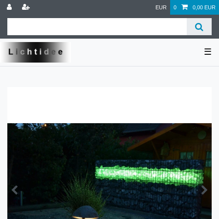
EUR
0
0,00 EUR
☰