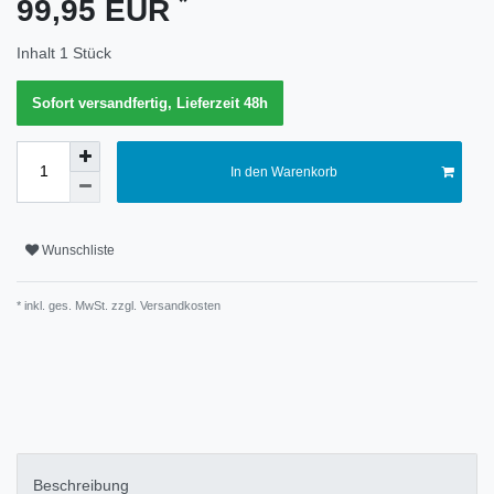
*
99,95 EUR
Merkmal
Inhalt
1
Stück
Sofort versandfertig, Lieferzeit 48h
In den Warenkorb
Wunschliste
* inkl. ges. MwSt. zzgl.
Versandkosten
Technisches
Wert
Merkmal
Beschreibung