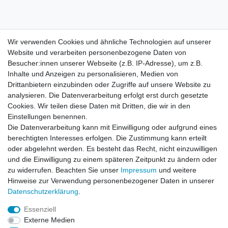
Wir verwenden Cookies und ähnliche Technologien auf unserer
Wir verwenden Cookies und ähnliche Technologien auf unserer
Website und verarbeiten personenbezogene Daten von
Website und verarbeiten personenbezogene Daten von
Besucher:innen unserer Webseite (z.B. IP-Adresse), um z.B.
Besucher:innen unserer Webseite (z.B. IP-Adresse), um z.B.
Inhalte und Anzeigen zu personalisieren, Medien von
Inhalte und Anzeigen zu personalisieren, Medien von
Impressum
Daten­schutz­erklärung
AGB
Drittanbietern einzubinden oder Zugriffe auf unsere Website zu
Drittanbietern einzubinden oder Zugriffe auf unsere Website zu
analysieren. Die Datenverarbeitung erfolgt erst durch gesetzte
analysieren. Die Datenverarbeitung erfolgt erst durch gesetzte
Cookies. Wir teilen diese Daten mit Dritten, die wir in den
Cookies. Wir teilen diese Daten mit Dritten, die wir in den
Barrierefreiheitserklärung
Widerrufs­recht
Einstellungen benennen.
Einstellungen benennen.
Die Datenverarbeitung kann mit Einwilligung oder aufgrund eines
Die Datenverarbeitung kann mit Einwilligung oder aufgrund eines
berechtigten Interesses erfolgen. Die Zustimmung kann erteilt
berechtigten Interesses erfolgen. Die Zustimmung kann erteilt
Kontakt
Vertrag widerrufen
oder abgelehnt werden. Es besteht das Recht, nicht einzuwilligen
oder abgelehnt werden. Es besteht das Recht, nicht einzuwilligen
und die Einwilligung zu einem späteren Zeitpunkt zu ändern oder
und die Einwilligung zu einem späteren Zeitpunkt zu ändern oder
zu widerrufen. Beachten Sie unser
zu widerrufen. Beachten Sie unser
Impressum
Impressum
und weitere
und weitere
Hinweise zur Verwendung personenbezogener Daten in unserer
Hinweise zur Verwendung personenbezogener Daten in unserer
Daten­schutz­erklärung
Daten­schutz­erklärung
.
.
Impressum
Daten­schutz­erklärung
AGB
Essenziell
Essenziell
Externe Medien
Externe Medien
Barrierefreiheitserklärung
Widerrufs­recht