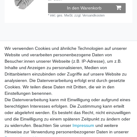
In den Warenkorb
*
inkl. ges. MwSt.
zzgl.
Versandkosten
Wir verwenden Cookies und ähnliche Technologien auf unserer
Wir verwenden Cookies und ähnliche Technologien auf unserer
Website und verarbeiten personenbezogene Daten von
Website und verarbeiten personenbezogene Daten von
Besucher:innen unserer Webseite (z.B. IP-Adresse), um z.B.
Besucher:innen unserer Webseite (z.B. IP-Adresse), um z.B.
Inhalte und Anzeigen zu personalisieren, Medien von
Inhalte und Anzeigen zu personalisieren, Medien von
Impressum
Daten­schutz­erklärung
AGB
Drittanbietern einzubinden oder Zugriffe auf unsere Website zu
Drittanbietern einzubinden oder Zugriffe auf unsere Website zu
analysieren. Die Datenverarbeitung erfolgt erst durch gesetzte
analysieren. Die Datenverarbeitung erfolgt erst durch gesetzte
Cookies. Wir teilen diese Daten mit Dritten, die wir in den
Cookies. Wir teilen diese Daten mit Dritten, die wir in den
Barrierefreiheitserklärung
Widerrufs­recht
Einstellungen benennen.
Einstellungen benennen.
Die Datenverarbeitung kann mit Einwilligung oder aufgrund eines
Die Datenverarbeitung kann mit Einwilligung oder aufgrund eines
berechtigten Interesses erfolgen. Die Zustimmung kann erteilt
berechtigten Interesses erfolgen. Die Zustimmung kann erteilt
Kontakt
Vertrag widerrufen
oder abgelehnt werden. Es besteht das Recht, nicht einzuwilligen
oder abgelehnt werden. Es besteht das Recht, nicht einzuwilligen
und die Einwilligung zu einem späteren Zeitpunkt zu ändern oder
und die Einwilligung zu einem späteren Zeitpunkt zu ändern oder
zu widerrufen. Beachten Sie unser
zu widerrufen. Beachten Sie unser
Impressum
Impressum
und weitere
und weitere
Hinweise zur Verwendung personenbezogener Daten in unserer
Hinweise zur Verwendung personenbezogener Daten in unserer