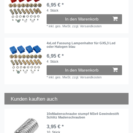
6,95 € *
4
Stück
In den Warenkorb
*
inkl. ges. MwSt.
zzgl.
Versandkosten
4xLed Fassung Lampenhalter für GX5,3 Led
oder Halogen blau
6,95 € *
4
Stück
In den Warenkorb
*
inkl. ges. MwSt.
zzgl.
Versandkosten
Kunden kauften auch
10xMadenschraube stumpf M3x4 Gewindestift
Schlitz Madenschrauben
3,95 € *
10
Stück