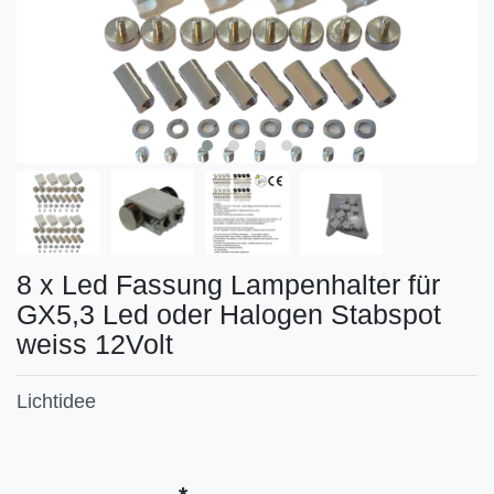
8 x Led Fassung Lampenhalter für
GX5,3 Led oder Halogen Stabspot
weiss 12Volt
Lichtidee
Technisches
Wert