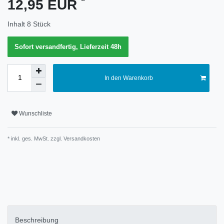
*
12,95 EUR
Merkmal
Inhalt
8
Stück
Sofort versandfertig, Lieferzeit 48h
In den Warenkorb
Wunschliste
* inkl. ges. MwSt. zzgl.
Versandkosten
Technisches
Wert
Merkmal
Beschreibung