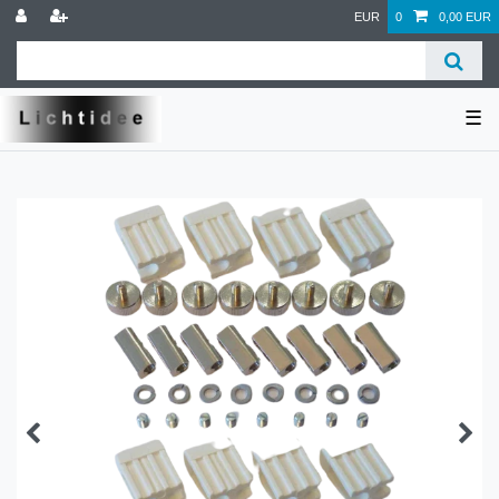
EUR
0
0,00 EUR
☰