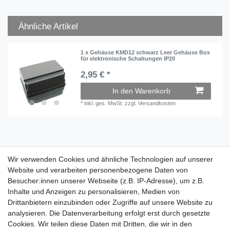
Ähnliche Artikel
1 x Gehäuse KMD12 schwarz Leer Gehäuse Box
für elektronische Schaltungen IP20
2,95 € *
In den Warenkorb
*
inkl. ges. MwSt.
zzgl.
Versandkosten
Wir verwenden Cookies und ähnliche Technologien auf unserer
Wir verwenden Cookies und ähnliche Technologien auf unserer
Website und verarbeiten personenbezogene Daten von
Website und verarbeiten personenbezogene Daten von
Besucher:innen unserer Webseite (z.B. IP-Adresse), um z.B.
Besucher:innen unserer Webseite (z.B. IP-Adresse), um z.B.
Inhalte und Anzeigen zu personalisieren, Medien von
Inhalte und Anzeigen zu personalisieren, Medien von
Impressum
Daten­schutz­erklärung
AGB
Drittanbietern einzubinden oder Zugriffe auf unsere Website zu
Drittanbietern einzubinden oder Zugriffe auf unsere Website zu
analysieren. Die Datenverarbeitung erfolgt erst durch gesetzte
analysieren. Die Datenverarbeitung erfolgt erst durch gesetzte
Cookies. Wir teilen diese Daten mit Dritten, die wir in den
Cookies. Wir teilen diese Daten mit Dritten, die wir in den