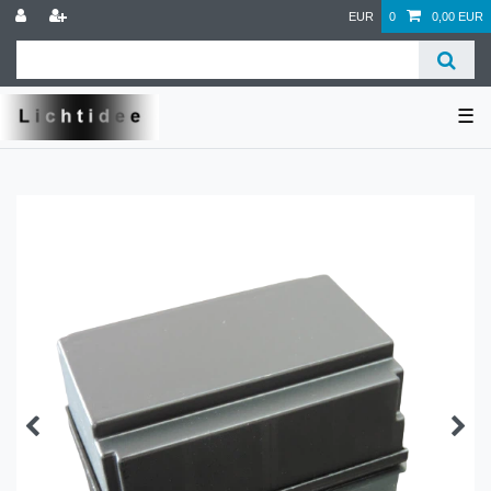
EUR
0
0,00 EUR
☰