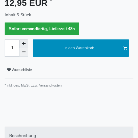
*
12,95 EUR
Merkmal
Inhalt
5
Stück
Sofort versandfertig, Lieferzeit 48h
In den Warenkorb
Wunschliste
* inkl. ges. MwSt. zzgl.
Versandkosten
Technisches
Wert
Merkmal
Beschreibung