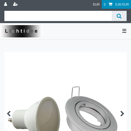
EUR
0
0,00 EUR
☰