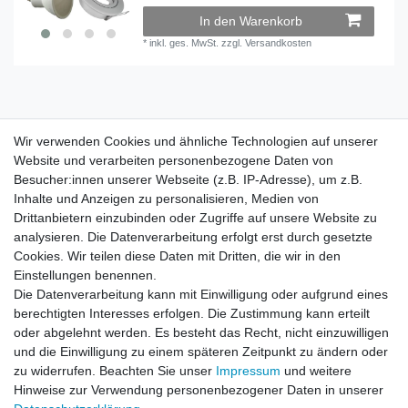
In den Warenkorb
*
inkl. ges. MwSt.
zzgl.
Versandkosten
Wir verwenden Cookies und ähnliche Technologien auf unserer
Wir verwenden Cookies und ähnliche Technologien auf unserer
Website und verarbeiten personenbezogene Daten von
Website und verarbeiten personenbezogene Daten von
Besucher:innen unserer Webseite (z.B. IP-Adresse), um z.B.
Besucher:innen unserer Webseite (z.B. IP-Adresse), um z.B.
Inhalte und Anzeigen zu personalisieren, Medien von
Inhalte und Anzeigen zu personalisieren, Medien von
Impressum
Daten­schutz­erklärung
AGB
Drittanbietern einzubinden oder Zugriffe auf unsere Website zu
Drittanbietern einzubinden oder Zugriffe auf unsere Website zu
analysieren. Die Datenverarbeitung erfolgt erst durch gesetzte
analysieren. Die Datenverarbeitung erfolgt erst durch gesetzte
Cookies. Wir teilen diese Daten mit Dritten, die wir in den
Cookies. Wir teilen diese Daten mit Dritten, die wir in den
Barrierefreiheitserklärung
Widerrufs­recht
Einstellungen benennen.
Einstellungen benennen.
Die Datenverarbeitung kann mit Einwilligung oder aufgrund eines
Die Datenverarbeitung kann mit Einwilligung oder aufgrund eines
berechtigten Interesses erfolgen. Die Zustimmung kann erteilt
berechtigten Interesses erfolgen. Die Zustimmung kann erteilt
Kontakt
Vertrag widerrufen
oder abgelehnt werden. Es besteht das Recht, nicht einzuwilligen
oder abgelehnt werden. Es besteht das Recht, nicht einzuwilligen
und die Einwilligung zu einem späteren Zeitpunkt zu ändern oder
und die Einwilligung zu einem späteren Zeitpunkt zu ändern oder
zu widerrufen. Beachten Sie unser
zu widerrufen. Beachten Sie unser
Impressum
Impressum
und weitere
und weitere
Hinweise zur Verwendung personenbezogener Daten in unserer
Hinweise zur Verwendung personenbezogener Daten in unserer