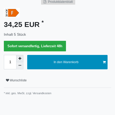
Produktdatenblatt
Merkmal
*
34,25 EUR
Inhalt
5
Stück
Sofort versandfertig, Lieferzeit 48h
In den Warenkorb
Wunschliste
* inkl. ges. MwSt. zzgl.
Versandkosten
Technisches
Wert
Merkmal