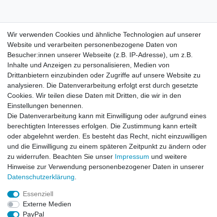
Wir verwenden Cookies und ähnliche Technologien auf unserer
Wir verwenden Cookies und ähnliche Technologien auf unserer
Website und verarbeiten personenbezogene Daten von
Website und verarbeiten personenbezogene Daten von
Besucher:innen unserer Webseite (z.B. IP-Adresse), um z.B.
Besucher:innen unserer Webseite (z.B. IP-Adresse), um z.B.
Inhalte und Anzeigen zu personalisieren, Medien von
Inhalte und Anzeigen zu personalisieren, Medien von
Impressum
Daten­schutz­erklärung
AGB
Drittanbietern einzubinden oder Zugriffe auf unsere Website zu
Drittanbietern einzubinden oder Zugriffe auf unsere Website zu
analysieren. Die Datenverarbeitung erfolgt erst durch gesetzte
analysieren. Die Datenverarbeitung erfolgt erst durch gesetzte
Cookies. Wir teilen diese Daten mit Dritten, die wir in den
Cookies. Wir teilen diese Daten mit Dritten, die wir in den
Barrierefreiheitserklärung
Widerrufs­recht
Einstellungen benennen.
Einstellungen benennen.
Die Datenverarbeitung kann mit Einwilligung oder aufgrund eines
Die Datenverarbeitung kann mit Einwilligung oder aufgrund eines
berechtigten Interesses erfolgen. Die Zustimmung kann erteilt
berechtigten Interesses erfolgen. Die Zustimmung kann erteilt
Kontakt
Vertrag widerrufen
oder abgelehnt werden. Es besteht das Recht, nicht einzuwilligen
oder abgelehnt werden. Es besteht das Recht, nicht einzuwilligen
und die Einwilligung zu einem späteren Zeitpunkt zu ändern oder
und die Einwilligung zu einem späteren Zeitpunkt zu ändern oder
zu widerrufen. Beachten Sie unser
zu widerrufen. Beachten Sie unser
Impressum
Impressum
und weitere
und weitere
Hinweise zur Verwendung personenbezogener Daten in unserer
Hinweise zur Verwendung personenbezogener Daten in unserer
Daten­schutz­erklärung
Daten­schutz­erklärung
.
.
Impressum
Daten­schutz­erklärung
AGB
Essenziell
Essenziell
Externe Medien
Externe Medien
Barrierefreiheitserklärung
Widerrufs­recht
PayPal
PayPal