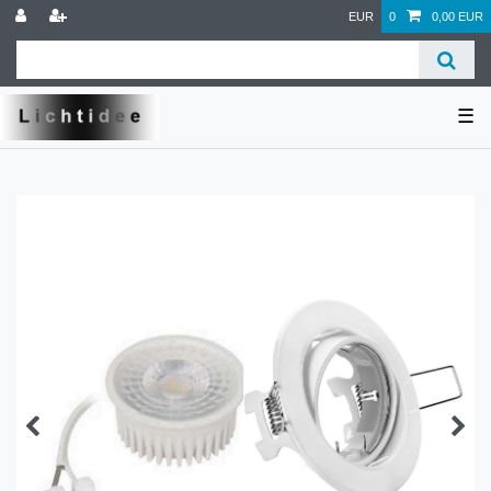
EUR
0
0,00 EUR
☰