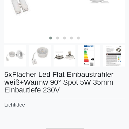
5xFlacher Led Flat Einbaustrahler
weiß+Warmw 90° Spot 5W 35mm
Einbautiefe 230V
Lichtidee
Technisches
Wert