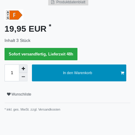
Produktdatenblatt
Merkmal
*
19,95 EUR
Inhalt
3
Stück
Sofort versandfertig, Lieferzeit 48h
In den Warenkorb
Wunschliste
* inkl. ges. MwSt. zzgl.
Versandkosten
Technisches
Wert
Merkmal