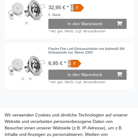
32,95 € *
5
Stück
In den Warenkorb
*
inkl. ges. MwSt.
zzgl.
Versandkosten
Flache Flat Led Einbaustrahler nm kaltweiß 5W
Einbautiefe nur 30mm 230V
6,95 € *
In den Warenkorb
*
inkl. ges. MwSt.
zzgl.
Versandkosten
Wir verwenden Cookies und ähnliche Technologien auf unserer
Wir verwenden Cookies und ähnliche Technologien auf unserer
Website und verarbeiten personenbezogene Daten von
Website und verarbeiten personenbezogene Daten von
Besucher:innen unserer Webseite (z.B. IP-Adresse), um z.B.
Besucher:innen unserer Webseite (z.B. IP-Adresse), um z.B.
Inhalte und Anzeigen zu personalisieren, Medien von
Inhalte und Anzeigen zu personalisieren, Medien von