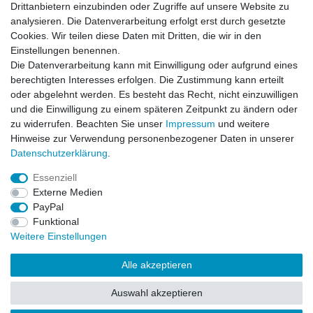
Impressum
Daten­schutz­erklärung
AGB
Drittanbietern einzubinden oder Zugriffe auf unsere Website zu
Drittanbietern einzubinden oder Zugriffe auf unsere Website zu
analysieren. Die Datenverarbeitung erfolgt erst durch gesetzte
analysieren. Die Datenverarbeitung erfolgt erst durch gesetzte
Cookies. Wir teilen diese Daten mit Dritten, die wir in den
Cookies. Wir teilen diese Daten mit Dritten, die wir in den
Barrierefreiheitserklärung
Widerrufs­recht
Einstellungen benennen.
Einstellungen benennen.
Die Datenverarbeitung kann mit Einwilligung oder aufgrund eines
Die Datenverarbeitung kann mit Einwilligung oder aufgrund eines
berechtigten Interesses erfolgen. Die Zustimmung kann erteilt
berechtigten Interesses erfolgen. Die Zustimmung kann erteilt
Kontakt
Vertrag widerrufen
oder abgelehnt werden. Es besteht das Recht, nicht einzuwilligen
oder abgelehnt werden. Es besteht das Recht, nicht einzuwilligen
und die Einwilligung zu einem späteren Zeitpunkt zu ändern oder
und die Einwilligung zu einem späteren Zeitpunkt zu ändern oder
zu widerrufen. Beachten Sie unser
zu widerrufen. Beachten Sie unser
Impressum
Impressum
und weitere
und weitere
Hinweise zur Verwendung personenbezogener Daten in unserer
Hinweise zur Verwendung personenbezogener Daten in unserer
Daten­schutz­erklärung
Daten­schutz­erklärung
.
.
Impressum
Daten­schutz­erklärung
AGB
Essenziell
Essenziell
Externe Medien
Externe Medien
Barrierefreiheitserklärung
Widerrufs­recht
PayPal
PayPal
Funktional
Funktional
Weitere Einstellungen
Weitere Einstellungen
Kontakt
Vertrag widerrufen
Alle akzeptieren
Alle akzeptieren
Auswahl akzeptieren
Alle ablehnen
© Copyright 2026 | Alle Rechte vorbehalten.