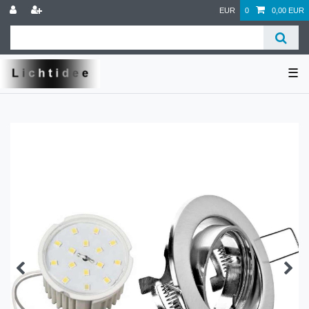
EUR
0
0,00 EUR
☰