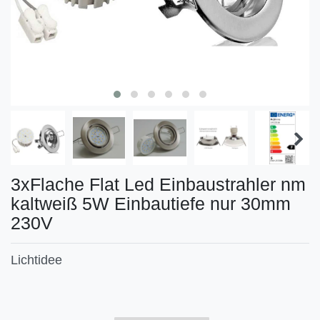
3xFlache Flat Led Einbaustrahler nm
kaltweiß 5W Einbautiefe nur 30mm
230V
Lichtidee
Technisches
Wert