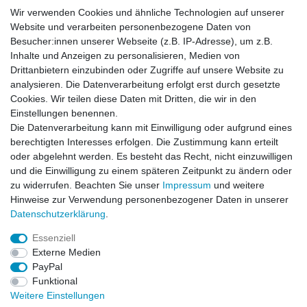
Wir verwenden Cookies und ähnliche Technologien auf unserer
Wir verwenden Cookies und ähnliche Technologien auf unserer
Website und verarbeiten personenbezogene Daten von
Website und verarbeiten personenbezogene Daten von
Besucher:innen unserer Webseite (z.B. IP-Adresse), um z.B.
Besucher:innen unserer Webseite (z.B. IP-Adresse), um z.B.
Inhalte und Anzeigen zu personalisieren, Medien von
Inhalte und Anzeigen zu personalisieren, Medien von
Impressum
Daten­schutz­erklärung
AGB
Drittanbietern einzubinden oder Zugriffe auf unsere Website zu
Drittanbietern einzubinden oder Zugriffe auf unsere Website zu
analysieren. Die Datenverarbeitung erfolgt erst durch gesetzte
analysieren. Die Datenverarbeitung erfolgt erst durch gesetzte
Cookies. Wir teilen diese Daten mit Dritten, die wir in den
Cookies. Wir teilen diese Daten mit Dritten, die wir in den
Barrierefreiheitserklärung
Widerrufs­recht
Einstellungen benennen.
Einstellungen benennen.
Die Datenverarbeitung kann mit Einwilligung oder aufgrund eines
Die Datenverarbeitung kann mit Einwilligung oder aufgrund eines
berechtigten Interesses erfolgen. Die Zustimmung kann erteilt
berechtigten Interesses erfolgen. Die Zustimmung kann erteilt
Kontakt
Vertrag widerrufen
oder abgelehnt werden. Es besteht das Recht, nicht einzuwilligen
oder abgelehnt werden. Es besteht das Recht, nicht einzuwilligen
und die Einwilligung zu einem späteren Zeitpunkt zu ändern oder
und die Einwilligung zu einem späteren Zeitpunkt zu ändern oder
zu widerrufen. Beachten Sie unser
zu widerrufen. Beachten Sie unser
Impressum
Impressum
und weitere
und weitere
Hinweise zur Verwendung personenbezogener Daten in unserer
Hinweise zur Verwendung personenbezogener Daten in unserer
Daten­schutz­erklärung
Daten­schutz­erklärung
.
.
Impressum
Daten­schutz­erklärung
AGB
Essenziell
Essenziell
Externe Medien
Externe Medien
Barrierefreiheitserklärung
Widerrufs­recht
PayPal
PayPal
Funktional
Funktional
Weitere Einstellungen
Weitere Einstellungen
Kontakt
Vertrag widerrufen