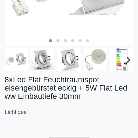
8xLed Flat Feuchtraumspot
eisengebürstet eckig + 5W Flat Led
ww Einbautiefe 30mm
Lichtidee
Technisches
Wert