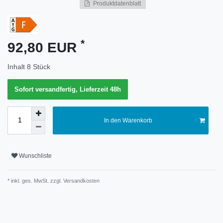
Produktdatenblatt
Merkmal
*
92,80 EUR
Inhalt
8
Stück
Sofort versandfertig, Lieferzeit 48h
In den Warenkorb
Wunschliste
* inkl. ges. MwSt. zzgl.
Versandkosten
Technisches
Wert
Merkmal