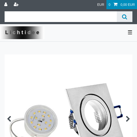
EUR
0
0,00 EUR
☰