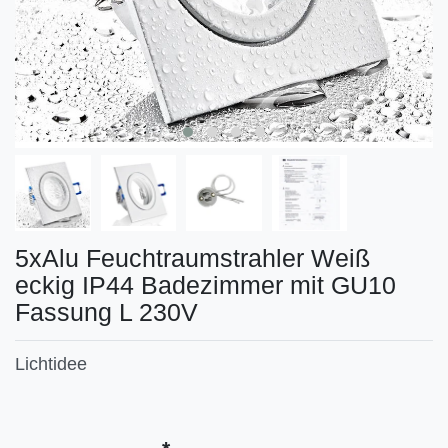
5xAlu Feuchtraumstrahler Weiß
eckig IP44 Badezimmer mit GU10
Fassung L 230V
Lichtidee
Technisches
Wert