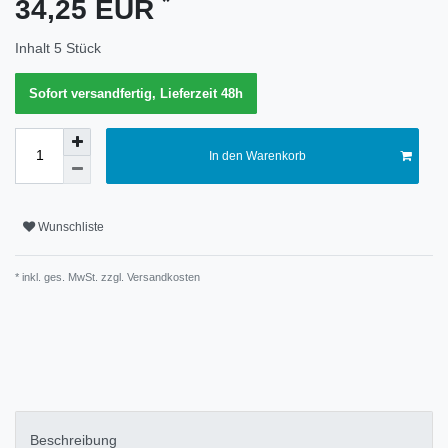
*
34,25 EUR
Merkmal
Inhalt
5
Stück
Sofort versandfertig, Lieferzeit 48h
In den Warenkorb
Wunschliste
* inkl. ges. MwSt. zzgl.
Versandkosten
Technisches
Wert
Merkmal
Beschreibung