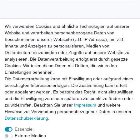
Wir verwenden Cookies und ähnliche Technologien auf unserer
Wir verwenden Cookies und ähnliche Technologien auf unserer
Website und verarbeiten personenbezogene Daten von
Website und verarbeiten personenbezogene Daten von
Besucher:innen unserer Webseite (z.B. IP-Adresse), um z.B.
Besucher:innen unserer Webseite (z.B. IP-Adresse), um z.B.
Inhalte und Anzeigen zu personalisieren, Medien von
Inhalte und Anzeigen zu personalisieren, Medien von
Impressum
Daten­schutz­erklärung
AGB
Drittanbietern einzubinden oder Zugriffe auf unsere Website zu
Drittanbietern einzubinden oder Zugriffe auf unsere Website zu
analysieren. Die Datenverarbeitung erfolgt erst durch gesetzte
analysieren. Die Datenverarbeitung erfolgt erst durch gesetzte
Cookies. Wir teilen diese Daten mit Dritten, die wir in den
Cookies. Wir teilen diese Daten mit Dritten, die wir in den
Barrierefreiheitserklärung
Widerrufs­recht
Einstellungen benennen.
Einstellungen benennen.
Die Datenverarbeitung kann mit Einwilligung oder aufgrund eines
Die Datenverarbeitung kann mit Einwilligung oder aufgrund eines
berechtigten Interesses erfolgen. Die Zustimmung kann erteilt
berechtigten Interesses erfolgen. Die Zustimmung kann erteilt
Kontakt
Vertrag widerrufen
oder abgelehnt werden. Es besteht das Recht, nicht einzuwilligen
oder abgelehnt werden. Es besteht das Recht, nicht einzuwilligen
und die Einwilligung zu einem späteren Zeitpunkt zu ändern oder
und die Einwilligung zu einem späteren Zeitpunkt zu ändern oder
zu widerrufen. Beachten Sie unser
zu widerrufen. Beachten Sie unser
Impressum
Impressum
und weitere
und weitere
Hinweise zur Verwendung personenbezogener Daten in unserer
Hinweise zur Verwendung personenbezogener Daten in unserer
Daten­schutz­erklärung
Daten­schutz­erklärung
.
.
Impressum
Daten­schutz­erklärung
AGB
Essenziell
Essenziell
Externe Medien
Externe Medien
Barrierefreiheitserklärung
Widerrufs­recht