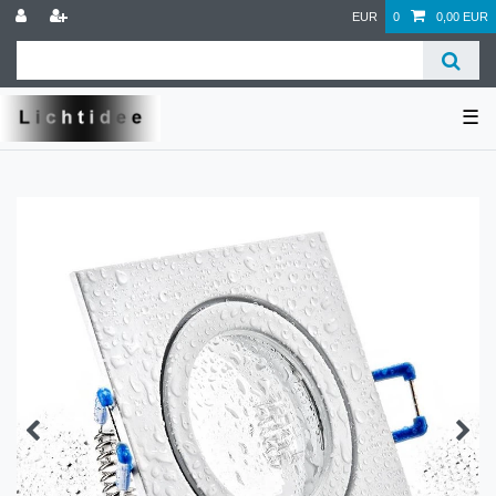
EUR
0
0,00 EUR
☰