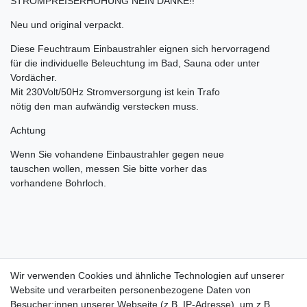
STROMPREISERHÖHUNG NEIN DANKE!!
Neu und original verpackt.
Diese Feuchtraum Einbaustrahler eignen sich hervorragend
für die individuelle Beleuchtung im Bad, Sauna oder unter
Vordächer.
Mit 230Volt/50Hz Stromversorgung ist kein Trafo
nötig den man aufwändig verstecken muss.
Achtung
Wenn Sie vohandene Einbaustrahler gegen neue
tauschen wollen, messen Sie bitte vorher das
vorhandene Bohrloch.
Wir verwenden Cookies und ähnliche Technologien auf unserer
Wir verwenden Cookies und ähnliche Technologien auf unserer
Website und verarbeiten personenbezogene Daten von
Website und verarbeiten personenbezogene Daten von
Besucher:innen unserer Webseite (z.B. IP-Adresse), um z.B.
Besucher:innen unserer Webseite (z.B. IP-Adresse), um z.B.