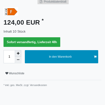
Produktdatenblatt
Merkmal
*
124,00 EUR
Inhalt
10
Stück
Sofort versandfertig, Lieferzeit 48h
In den Warenkorb
Wunschliste
* inkl. ges. MwSt. zzgl.
Versandkosten
Technisches
Wert
Merkmal