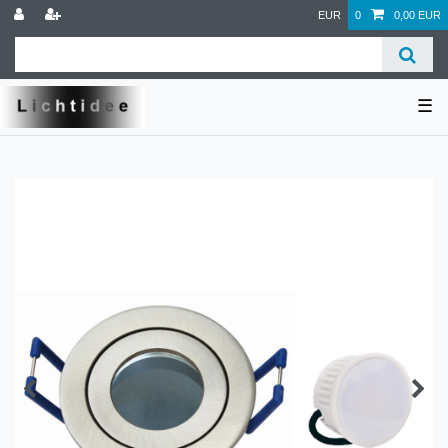
EUR
0
0,00 EUR
☰