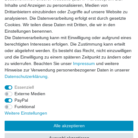
Inhalte und Anzeigen zu personalisieren, Medien von
Inhalte und Anzeigen zu personalisieren, Medien von
Impressum
Daten­schutz­erklärung
AGB
Drittanbietern einzubinden oder Zugriffe auf unsere Website zu
Drittanbietern einzubinden oder Zugriffe auf unsere Website zu
analysieren. Die Datenverarbeitung erfolgt erst durch gesetzte
analysieren. Die Datenverarbeitung erfolgt erst durch gesetzte
Cookies. Wir teilen diese Daten mit Dritten, die wir in den
Cookies. Wir teilen diese Daten mit Dritten, die wir in den
Barrierefreiheitserklärung
Widerrufs­recht
Einstellungen benennen.
Einstellungen benennen.
Die Datenverarbeitung kann mit Einwilligung oder aufgrund eines
Die Datenverarbeitung kann mit Einwilligung oder aufgrund eines
berechtigten Interesses erfolgen. Die Zustimmung kann erteilt
berechtigten Interesses erfolgen. Die Zustimmung kann erteilt
Kontakt
Vertrag widerrufen
oder abgelehnt werden. Es besteht das Recht, nicht einzuwilligen
oder abgelehnt werden. Es besteht das Recht, nicht einzuwilligen
und die Einwilligung zu einem späteren Zeitpunkt zu ändern oder
und die Einwilligung zu einem späteren Zeitpunkt zu ändern oder
zu widerrufen. Beachten Sie unser
zu widerrufen. Beachten Sie unser
Impressum
Impressum
und weitere
und weitere
Hinweise zur Verwendung personenbezogener Daten in unserer
Hinweise zur Verwendung personenbezogener Daten in unserer
Daten­schutz­erklärung
Daten­schutz­erklärung
.
.
Impressum
Daten­schutz­erklärung
AGB
Essenziell
Essenziell
Externe Medien
Externe Medien
Barrierefreiheitserklärung
Widerrufs­recht
PayPal
PayPal
Funktional
Funktional
Weitere Einstellungen
Weitere Einstellungen
Kontakt
Vertrag widerrufen
Alle akzeptieren
Alle akzeptieren