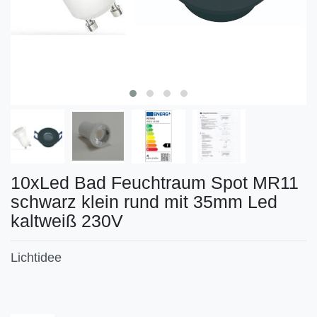
10xLed Bad Feuchtraum Spot MR11
schwarz klein rund mit 35mm Led
kaltweiß 230V
Lichtidee
Technisches
Wert