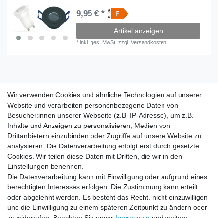
9,95 € *
Artikel anzeigen
*
inkl. ges. MwSt.
zzgl.
Versandkosten
Wir verwenden Cookies und ähnliche Technologien auf unserer
Wir verwenden Cookies und ähnliche Technologien auf unserer
Website und verarbeiten personenbezogene Daten von
Website und verarbeiten personenbezogene Daten von
Besucher:innen unserer Webseite (z.B. IP-Adresse), um z.B.
Besucher:innen unserer Webseite (z.B. IP-Adresse), um z.B.
Inhalte und Anzeigen zu personalisieren, Medien von
Inhalte und Anzeigen zu personalisieren, Medien von
Impressum
Daten­schutz­erklärung
AGB
Drittanbietern einzubinden oder Zugriffe auf unsere Website zu
Drittanbietern einzubinden oder Zugriffe auf unsere Website zu
analysieren. Die Datenverarbeitung erfolgt erst durch gesetzte
analysieren. Die Datenverarbeitung erfolgt erst durch gesetzte
Cookies. Wir teilen diese Daten mit Dritten, die wir in den
Cookies. Wir teilen diese Daten mit Dritten, die wir in den
Barrierefreiheitserklärung
Widerrufs­recht
Einstellungen benennen.
Einstellungen benennen.
Die Datenverarbeitung kann mit Einwilligung oder aufgrund eines
Die Datenverarbeitung kann mit Einwilligung oder aufgrund eines
berechtigten Interesses erfolgen. Die Zustimmung kann erteilt
berechtigten Interesses erfolgen. Die Zustimmung kann erteilt
Kontakt
Vertrag widerrufen
oder abgelehnt werden. Es besteht das Recht, nicht einzuwilligen
oder abgelehnt werden. Es besteht das Recht, nicht einzuwilligen
und die Einwilligung zu einem späteren Zeitpunkt zu ändern oder
und die Einwilligung zu einem späteren Zeitpunkt zu ändern oder
zu widerrufen. Beachten Sie unser
zu widerrufen. Beachten Sie unser
Impressum
Impressum
und weitere
und weitere