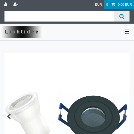
EUR
0
0,00 EUR
☰