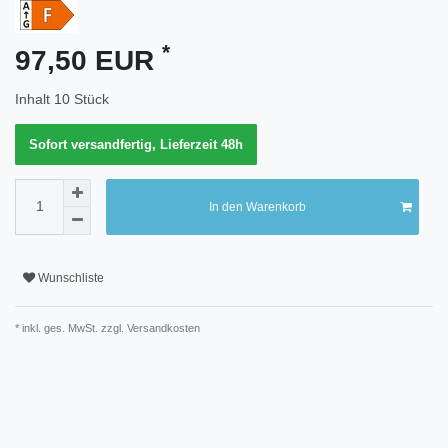
Merkmal
*
97,50 EUR
Inhalt
10
Stück
Sofort versandfertig, Lieferzeit 48h
In den Warenkorb
Wunschliste
* inkl. ges. MwSt. zzgl.
Versandkosten
Technisches
Wert
Merkmal