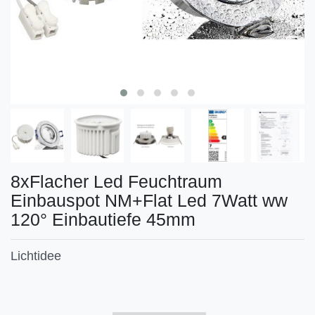
8xFlacher Led Feuchtraum
Einbauspot NM+Flat Led 7Watt ww
120° Einbautiefe 45mm
Lichtidee
Technisches
Wert