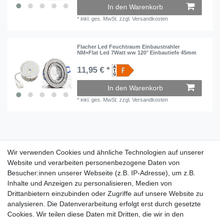
In den Warenkorb
*
inkl. ges. MwSt.
zzgl.
Versandkosten
Flacher Led Feuchtraum Einbaustrahler
NM+Flat Led 7Watt ww 120° Einbautiefe 45mm
11,95 € *
In den Warenkorb
*
inkl. ges. MwSt.
zzgl.
Versandkosten
Wir verwenden Cookies und ähnliche Technologien auf unserer
Wir verwenden Cookies und ähnliche Technologien auf unserer
Website und verarbeiten personenbezogene Daten von
Website und verarbeiten personenbezogene Daten von
Besucher:innen unserer Webseite (z.B. IP-Adresse), um z.B.
Besucher:innen unserer Webseite (z.B. IP-Adresse), um z.B.
Inhalte und Anzeigen zu personalisieren, Medien von
Inhalte und Anzeigen zu personalisieren, Medien von
Impressum
Daten­schutz­erklärung
AGB
Drittanbietern einzubinden oder Zugriffe auf unsere Website zu
Drittanbietern einzubinden oder Zugriffe auf unsere Website zu
analysieren. Die Datenverarbeitung erfolgt erst durch gesetzte
analysieren. Die Datenverarbeitung erfolgt erst durch gesetzte
Cookies. Wir teilen diese Daten mit Dritten, die wir in den
Cookies. Wir teilen diese Daten mit Dritten, die wir in den