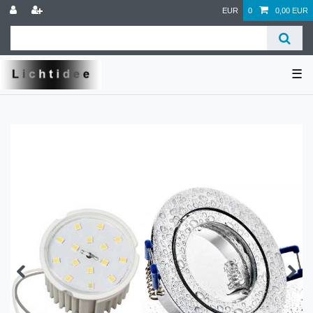
EUR
0
0,00 EUR
☰