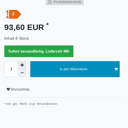
Produktdatenblatt
Merkmal
*
93,60 EUR
Inhalt
8
Stück
Sofort versandfertig, Lieferzeit 48h
In den Warenkorb
Wunschliste
* inkl. ges. MwSt. zzgl.
Versandkosten
Technisches
Wert
Merkmal