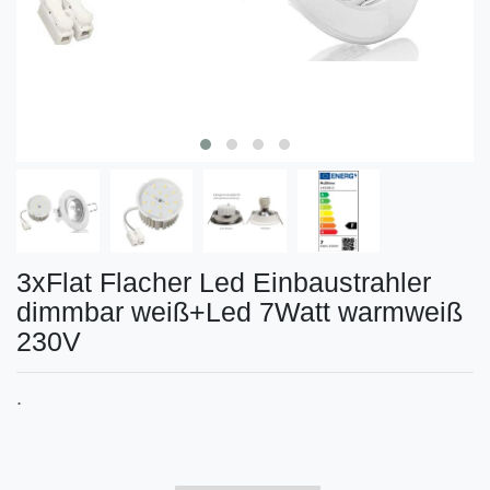
3xFlat Flacher Led Einbaustrahler
dimmbar weiß+Led 7Watt warmweiß
230V
.
Technisches
Wert