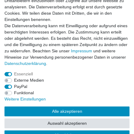
Impressum
Daten­schutz­erklärung
AGB
Drittanbietern einzubinden oder Zugriffe auf unsere Website zu
Drittanbietern einzubinden oder Zugriffe auf unsere Website zu
analysieren. Die Datenverarbeitung erfolgt erst durch gesetzte
analysieren. Die Datenverarbeitung erfolgt erst durch gesetzte
Cookies. Wir teilen diese Daten mit Dritten, die wir in den
Cookies. Wir teilen diese Daten mit Dritten, die wir in den
Barrierefreiheitserklärung
Widerrufs­recht
Einstellungen benennen.
Einstellungen benennen.
Die Datenverarbeitung kann mit Einwilligung oder aufgrund eines
Die Datenverarbeitung kann mit Einwilligung oder aufgrund eines
berechtigten Interesses erfolgen. Die Zustimmung kann erteilt
berechtigten Interesses erfolgen. Die Zustimmung kann erteilt
Kontakt
Vertrag widerrufen
oder abgelehnt werden. Es besteht das Recht, nicht einzuwilligen
oder abgelehnt werden. Es besteht das Recht, nicht einzuwilligen
und die Einwilligung zu einem späteren Zeitpunkt zu ändern oder
und die Einwilligung zu einem späteren Zeitpunkt zu ändern oder
zu widerrufen. Beachten Sie unser
zu widerrufen. Beachten Sie unser
Impressum
Impressum
und weitere
und weitere
Hinweise zur Verwendung personenbezogener Daten in unserer
Hinweise zur Verwendung personenbezogener Daten in unserer
Daten­schutz­erklärung
Daten­schutz­erklärung
.
.
Impressum
Daten­schutz­erklärung
AGB
Essenziell
Essenziell
Externe Medien
Externe Medien
Barrierefreiheitserklärung
Widerrufs­recht
PayPal
PayPal
Funktional
Funktional
Weitere Einstellungen
Weitere Einstellungen
Kontakt
Vertrag widerrufen
Alle akzeptieren
Alle akzeptieren
Auswahl akzeptieren
Alle ablehnen
© Copyright 2026 | Alle Rechte vorbehalten.