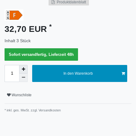
Produktdatenblatt
Merkmal
*
32,70 EUR
Inhalt
3
Stück
Sofort versandfertig, Lieferzeit 48h
In den Warenkorb
Wunschliste
* inkl. ges. MwSt. zzgl.
Versandkosten
Technisches
Wert
Merkmal