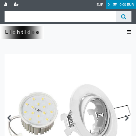
EUR
0
0,00 EUR
☰