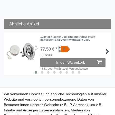
Ähnliche Artikel
10xFlat Flacher Led Einbaustrahler eisen
gebürstet+Led 7Watt warmweiß 230V
77,50 € *
10
Stück
In den Warenkorb
*
inkl. ges. MwSt.
zzgl.
Versandkosten
Wir verwenden Cookies und ähnliche Technologien auf unserer
Wir verwenden Cookies und ähnliche Technologien auf unserer
Website und verarbeiten personenbezogene Daten von
Website und verarbeiten personenbezogene Daten von
Besucher:innen unserer Webseite (z.B. IP-Adresse), um z.B.
Besucher:innen unserer Webseite (z.B. IP-Adresse), um z.B.
Inhalte und Anzeigen zu personalisieren, Medien von
Inhalte und Anzeigen zu personalisieren, Medien von