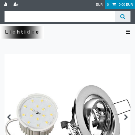
EUR
0
0,00 EUR
☰