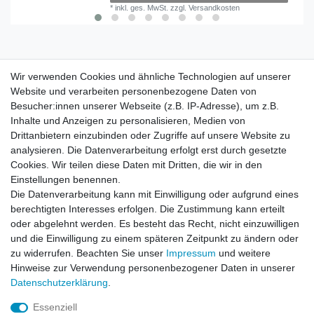
*
inkl. ges. MwSt.
zzgl.
Versandkosten
Wir verwenden Cookies und ähnliche Technologien auf unserer
Wir verwenden Cookies und ähnliche Technologien auf unserer
Website und verarbeiten personenbezogene Daten von
Website und verarbeiten personenbezogene Daten von
Besucher:innen unserer Webseite (z.B. IP-Adresse), um z.B.
Besucher:innen unserer Webseite (z.B. IP-Adresse), um z.B.
Inhalte und Anzeigen zu personalisieren, Medien von
Inhalte und Anzeigen zu personalisieren, Medien von
Impressum
Daten­schutz­erklärung
AGB
Drittanbietern einzubinden oder Zugriffe auf unsere Website zu
Drittanbietern einzubinden oder Zugriffe auf unsere Website zu
analysieren. Die Datenverarbeitung erfolgt erst durch gesetzte
analysieren. Die Datenverarbeitung erfolgt erst durch gesetzte
Cookies. Wir teilen diese Daten mit Dritten, die wir in den
Cookies. Wir teilen diese Daten mit Dritten, die wir in den
Barrierefreiheitserklärung
Widerrufs­recht
Einstellungen benennen.
Einstellungen benennen.
Die Datenverarbeitung kann mit Einwilligung oder aufgrund eines
Die Datenverarbeitung kann mit Einwilligung oder aufgrund eines
berechtigten Interesses erfolgen. Die Zustimmung kann erteilt
berechtigten Interesses erfolgen. Die Zustimmung kann erteilt
Kontakt
Vertrag widerrufen
oder abgelehnt werden. Es besteht das Recht, nicht einzuwilligen
oder abgelehnt werden. Es besteht das Recht, nicht einzuwilligen
und die Einwilligung zu einem späteren Zeitpunkt zu ändern oder
und die Einwilligung zu einem späteren Zeitpunkt zu ändern oder
zu widerrufen. Beachten Sie unser
zu widerrufen. Beachten Sie unser
Impressum
Impressum
und weitere
und weitere
Hinweise zur Verwendung personenbezogener Daten in unserer
Hinweise zur Verwendung personenbezogener Daten in unserer
Daten­schutz­erklärung
Daten­schutz­erklärung
.
.
Impressum
Daten­schutz­erklärung
AGB
Essenziell
Essenziell