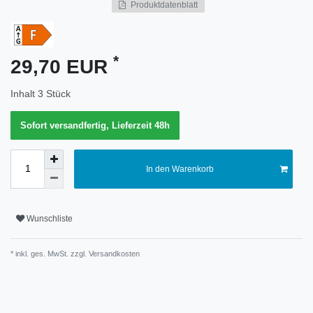
Produktdatenblatt
Merkmal
*
29,70 EUR
Inhalt
3
Stück
Sofort versandfertig, Lieferzeit 48h
In den Warenkorb
Wunschliste
* inkl. ges. MwSt. zzgl.
Versandkosten
Technisches
Wert
Merkmal