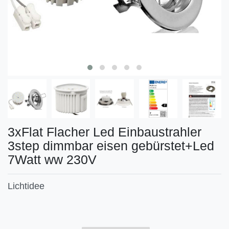
3xFlat Flacher Led Einbaustrahler
3step dimmbar eisen gebürstet+Led
7Watt ww 230V
Lichtidee
Technisches
Wert