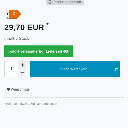
Produktdatenblatt
Merkmal
*
29,70 EUR
Inhalt
3
Stück
Sofort versandfertig, Lieferzeit 48h
In den Warenkorb
Wunschliste
* inkl. ges. MwSt. zzgl.
Versandkosten
Technisches
Wert
Merkmal