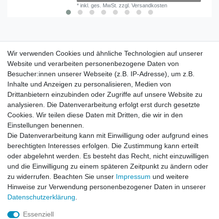
*
inkl. ges. MwSt.
zzgl.
Versandkosten
Wir verwenden Cookies und ähnliche Technologien auf unserer
Wir verwenden Cookies und ähnliche Technologien auf unserer
Website und verarbeiten personenbezogene Daten von
Website und verarbeiten personenbezogene Daten von
Besucher:innen unserer Webseite (z.B. IP-Adresse), um z.B.
Besucher:innen unserer Webseite (z.B. IP-Adresse), um z.B.
Inhalte und Anzeigen zu personalisieren, Medien von
Inhalte und Anzeigen zu personalisieren, Medien von
Impressum
Daten­schutz­erklärung
AGB
Drittanbietern einzubinden oder Zugriffe auf unsere Website zu
Drittanbietern einzubinden oder Zugriffe auf unsere Website zu
analysieren. Die Datenverarbeitung erfolgt erst durch gesetzte
analysieren. Die Datenverarbeitung erfolgt erst durch gesetzte
Cookies. Wir teilen diese Daten mit Dritten, die wir in den
Cookies. Wir teilen diese Daten mit Dritten, die wir in den
Barrierefreiheitserklärung
Widerrufs­recht
Einstellungen benennen.
Einstellungen benennen.
Die Datenverarbeitung kann mit Einwilligung oder aufgrund eines
Die Datenverarbeitung kann mit Einwilligung oder aufgrund eines
berechtigten Interesses erfolgen. Die Zustimmung kann erteilt
berechtigten Interesses erfolgen. Die Zustimmung kann erteilt
Kontakt
Vertrag widerrufen
oder abgelehnt werden. Es besteht das Recht, nicht einzuwilligen
oder abgelehnt werden. Es besteht das Recht, nicht einzuwilligen
und die Einwilligung zu einem späteren Zeitpunkt zu ändern oder
und die Einwilligung zu einem späteren Zeitpunkt zu ändern oder
zu widerrufen. Beachten Sie unser
zu widerrufen. Beachten Sie unser
Impressum
Impressum
und weitere
und weitere
Hinweise zur Verwendung personenbezogener Daten in unserer
Hinweise zur Verwendung personenbezogener Daten in unserer
Daten­schutz­erklärung
Daten­schutz­erklärung
.
.
Impressum
Daten­schutz­erklärung
AGB
Essenziell
Essenziell