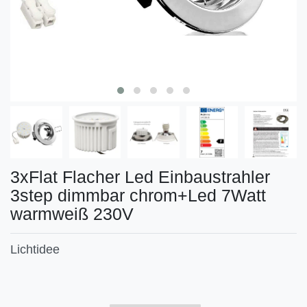
3xFlat Flacher Led Einbaustrahler
3step dimmbar chrom+Led 7Watt
warmweiß 230V
Lichtidee
Technisches
Wert