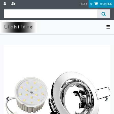
EUR
0
0,00 EUR
☰