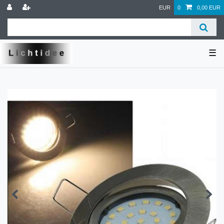
EUR
0
0,00 EUR
☰