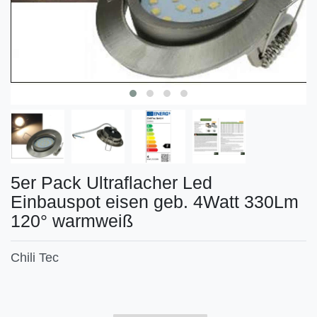
5er Pack Ultraflacher Led
Einbauspot eisen geb. 4Watt 330Lm
120° warmweiß
Chili Tec
Technisches
Wert