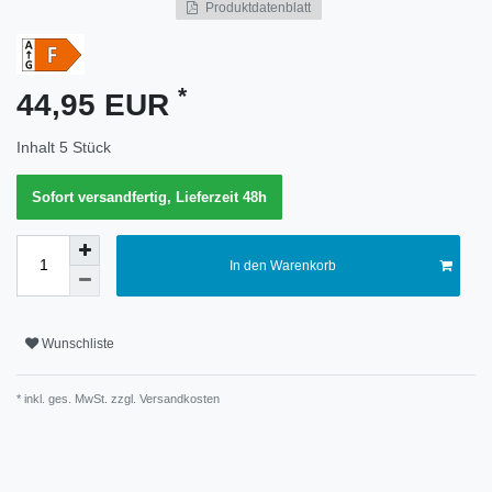
Produktdatenblatt
Merkmal
*
44,95 EUR
Inhalt
5
Stück
Sofort versandfertig, Lieferzeit 48h
In den Warenkorb
Wunschliste
* inkl. ges. MwSt. zzgl.
Versandkosten
Technisches
Wert
Merkmal