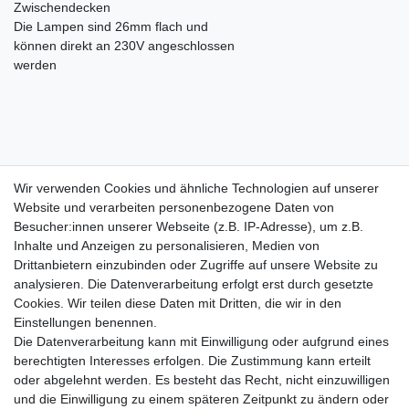
Zwischendecken
Die Lampen sind 26mm flach und
können direkt an 230V angeschlossen
werden
Wir verwenden Cookies und ähnliche Technologien auf unserer
Wir verwenden Cookies und ähnliche Technologien auf unserer
Website und verarbeiten personenbezogene Daten von
Website und verarbeiten personenbezogene Daten von
Besucher:innen unserer Webseite (z.B. IP-Adresse), um z.B.
Besucher:innen unserer Webseite (z.B. IP-Adresse), um z.B.
Inhalte und Anzeigen zu personalisieren, Medien von
Inhalte und Anzeigen zu personalisieren, Medien von
Impressum
Daten­schutz­erklärung
AGB
Drittanbietern einzubinden oder Zugriffe auf unsere Website zu
Drittanbietern einzubinden oder Zugriffe auf unsere Website zu
analysieren. Die Datenverarbeitung erfolgt erst durch gesetzte
analysieren. Die Datenverarbeitung erfolgt erst durch gesetzte
Cookies. Wir teilen diese Daten mit Dritten, die wir in den
Cookies. Wir teilen diese Daten mit Dritten, die wir in den
Barrierefreiheitserklärung
Widerrufs­recht
Einstellungen benennen.
Einstellungen benennen.
Die Datenverarbeitung kann mit Einwilligung oder aufgrund eines
Die Datenverarbeitung kann mit Einwilligung oder aufgrund eines
berechtigten Interesses erfolgen. Die Zustimmung kann erteilt
berechtigten Interesses erfolgen. Die Zustimmung kann erteilt
Kontakt
Vertrag widerrufen
oder abgelehnt werden. Es besteht das Recht, nicht einzuwilligen
oder abgelehnt werden. Es besteht das Recht, nicht einzuwilligen
und die Einwilligung zu einem späteren Zeitpunkt zu ändern oder
und die Einwilligung zu einem späteren Zeitpunkt zu ändern oder