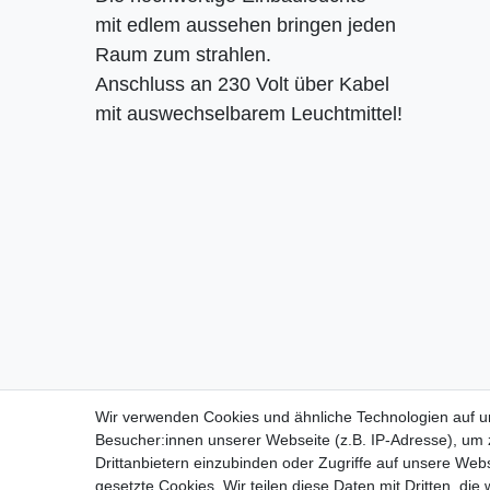
mit edlem aussehen bringen jeden
Raum zum strahlen.
Anschluss an 230 Volt über Kabel
mit auswechselbarem Leuchtmittel!
Impressum
Daten­schutz­erk
Wir verwenden Cookies und ähnliche Technologien auf 
Wir verwenden Cookies und ähnliche Technologien auf 
Besucher:innen unserer Webseite (z.B. IP-Adresse), um z
Besucher:innen unserer Webseite (z.B. IP-Adresse), um z
Drittanbietern einzubinden oder Zugriffe auf unsere Webs
Drittanbietern einzubinden oder Zugriffe auf unsere Webs
gesetzte Cookies. Wir teilen diese Daten mit Dritten, die
gesetzte Cookies. Wir teilen diese Daten mit Dritten, die