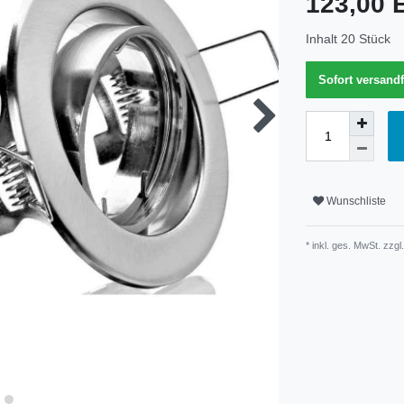
123,00
Inhalt
20
Stück
Sofort versandf
Wunschliste
* inkl. ges. MwSt. zzgl.
Technisches
Wert
Merkmal