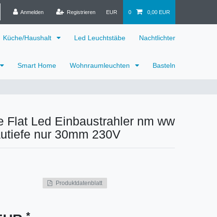
Anmelden
Registrieren
EUR
0
0,00 EUR
Küche/Haushalt
Led Leuchtstäbe
Nachtlichter
Smart Home
Wohnraumleuchten
Basteln
 Flat Led Einbaustrahler nm ww
utiefe nur 30mm 230V
Produktdatenblatt
*