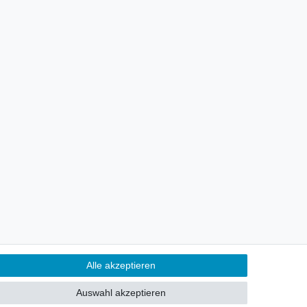
Kontakt
ertrag widerrufen
Alle akzeptieren
Alle akzeptieren
Auswahl akzeptieren
Alle ablehnen