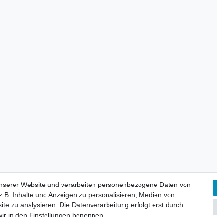
lärung
AGB
Barrierefreiheitserklärung
Widerrufs­recht
V
unserer Website und verarbeiten personenbezogene Daten von
unserer Website und verarbeiten personenbezogene Daten von
.B. Inhalte und Anzeigen zu personalisieren, Medien von
.B. Inhalte und Anzeigen zu personalisieren, Medien von
ite zu analysieren. Die Datenverarbeitung erfolgt erst durch
ite zu analysieren. Die Datenverarbeitung erfolgt erst durch
 wir in den Einstellungen benennen.
 wir in den Einstellungen benennen.