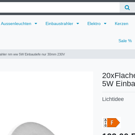
Aussenleuchten
Einbaustrahler
Elektro
Kerzen
Sale %
rahler nm ww 5W Einbautiefe nur 30mm 230V
20xFlache
5W Einba
Lichtidee
Technisches
Wert
Merkmal