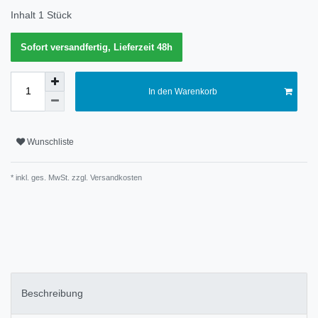
Inhalt
1
Stück
Sofort versandfertig, Lieferzeit 48h
In den Warenkorb
Wunschliste
* inkl. ges. MwSt. zzgl.
Versandkosten
Technisches
Wert
Merkmal
Beschreibung