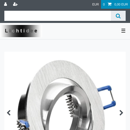
EUR
0
0,00 EUR
☰