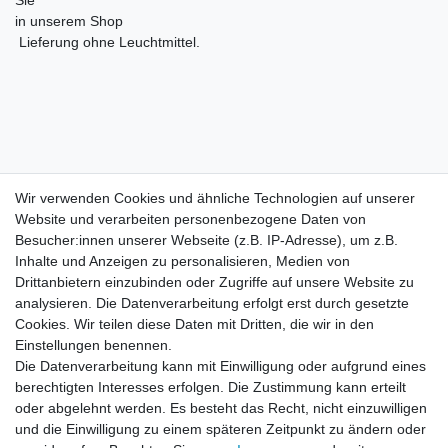
Sie
in unserem Shop
Lieferung ohne Leuchtmittel.
Wir verwenden Cookies und ähnliche Technologien auf unserer
Wir verwenden Cookies und ähnliche Technologien auf unserer
Website und verarbeiten personenbezogene Daten von
Website und verarbeiten personenbezogene Daten von
Besucher:innen unserer Webseite (z.B. IP-Adresse), um z.B.
Besucher:innen unserer Webseite (z.B. IP-Adresse), um z.B.
Inhalte und Anzeigen zu personalisieren, Medien von
Inhalte und Anzeigen zu personalisieren, Medien von
Impressum
Daten­schutz­erklärung
AGB
Drittanbietern einzubinden oder Zugriffe auf unsere Website zu
Drittanbietern einzubinden oder Zugriffe auf unsere Website zu
analysieren. Die Datenverarbeitung erfolgt erst durch gesetzte
analysieren. Die Datenverarbeitung erfolgt erst durch gesetzte
Cookies. Wir teilen diese Daten mit Dritten, die wir in den
Cookies. Wir teilen diese Daten mit Dritten, die wir in den
Barrierefreiheitserklärung
Widerrufs­recht
Einstellungen benennen.
Einstellungen benennen.
Die Datenverarbeitung kann mit Einwilligung oder aufgrund eines
Die Datenverarbeitung kann mit Einwilligung oder aufgrund eines
berechtigten Interesses erfolgen. Die Zustimmung kann erteilt
berechtigten Interesses erfolgen. Die Zustimmung kann erteilt
Kontakt
Vertrag widerrufen
oder abgelehnt werden. Es besteht das Recht, nicht einzuwilligen
oder abgelehnt werden. Es besteht das Recht, nicht einzuwilligen
und die Einwilligung zu einem späteren Zeitpunkt zu ändern oder
und die Einwilligung zu einem späteren Zeitpunkt zu ändern oder