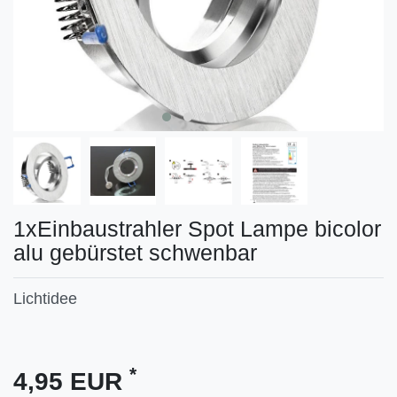
1xEinbaustrahler Spot Lampe bicolor
alu gebürstet schwenbar
Lichtidee
Technisches
Wert
*
4,95 EUR
Merkmal