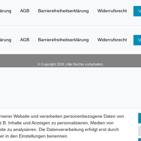
lärung
AGB
Barrierefreiheitserklärung
Widerrufs­recht
V
lärung
AGB
Barrierefreiheitserklärung
Widerrufs­recht
V
© Copyright 2026 | Alle Rechte vorbehalten.
unserer Website und verarbeiten personenbezogene Daten von
unserer Website und verarbeiten personenbezogene Daten von
.B. Inhalte und Anzeigen zu personalisieren, Medien von
.B. Inhalte und Anzeigen zu personalisieren, Medien von
ite zu analysieren. Die Datenverarbeitung erfolgt erst durch
ite zu analysieren. Die Datenverarbeitung erfolgt erst durch
 wir in den Einstellungen benennen.
 wir in den Einstellungen benennen.