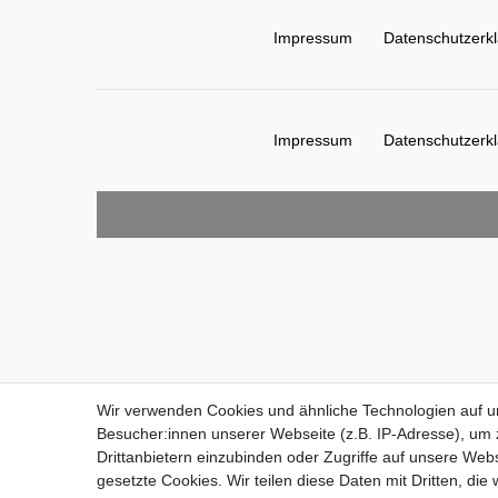
Impressum
Daten­schutz­erk
Impressum
Daten­schutz­erk
Wir verwenden Cookies und ähnliche Technologien auf 
Wir verwenden Cookies und ähnliche Technologien auf 
Besucher:innen unserer Webseite (z.B. IP-Adresse), um z
Besucher:innen unserer Webseite (z.B. IP-Adresse), um z
Drittanbietern einzubinden oder Zugriffe auf unsere Webs
Drittanbietern einzubinden oder Zugriffe auf unsere Webs
gesetzte Cookies. Wir teilen diese Daten mit Dritten, die
gesetzte Cookies. Wir teilen diese Daten mit Dritten, die