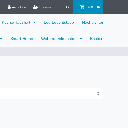
Anmelden
Registrieren
EUR
0
0,00 EUR
Küche/Haushalt
Led Leuchtstäbe
Nachtlichter
Smart Home
Wohnraumleuchten
Basteln