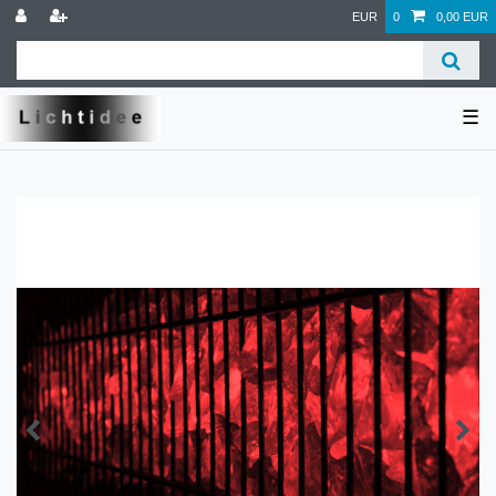
EUR
0
0,00 EUR
☰