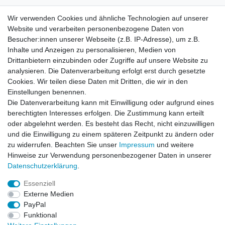
Wir verwenden Cookies und ähnliche Technologien auf unserer
Wir verwenden Cookies und ähnliche Technologien auf unserer
Website und verarbeiten personenbezogene Daten von
Website und verarbeiten personenbezogene Daten von
Besucher:innen unserer Webseite (z.B. IP-Adresse), um z.B.
Besucher:innen unserer Webseite (z.B. IP-Adresse), um z.B.
Inhalte und Anzeigen zu personalisieren, Medien von
Inhalte und Anzeigen zu personalisieren, Medien von
Impressum
Daten­schutz­erklärung
AGB
Drittanbietern einzubinden oder Zugriffe auf unsere Website zu
Drittanbietern einzubinden oder Zugriffe auf unsere Website zu
analysieren. Die Datenverarbeitung erfolgt erst durch gesetzte
analysieren. Die Datenverarbeitung erfolgt erst durch gesetzte
Cookies. Wir teilen diese Daten mit Dritten, die wir in den
Cookies. Wir teilen diese Daten mit Dritten, die wir in den
Barrierefreiheitserklärung
Widerrufs­recht
Einstellungen benennen.
Einstellungen benennen.
Die Datenverarbeitung kann mit Einwilligung oder aufgrund eines
Die Datenverarbeitung kann mit Einwilligung oder aufgrund eines
berechtigten Interesses erfolgen. Die Zustimmung kann erteilt
berechtigten Interesses erfolgen. Die Zustimmung kann erteilt
Kontakt
Vertrag widerrufen
oder abgelehnt werden. Es besteht das Recht, nicht einzuwilligen
oder abgelehnt werden. Es besteht das Recht, nicht einzuwilligen
und die Einwilligung zu einem späteren Zeitpunkt zu ändern oder
und die Einwilligung zu einem späteren Zeitpunkt zu ändern oder
zu widerrufen. Beachten Sie unser
zu widerrufen. Beachten Sie unser
Impressum
Impressum
und weitere
und weitere
Hinweise zur Verwendung personenbezogener Daten in unserer
Hinweise zur Verwendung personenbezogener Daten in unserer
Daten­schutz­erklärung
Daten­schutz­erklärung
.
.
Impressum
Daten­schutz­erklärung
AGB
Essenziell
Essenziell
Externe Medien
Externe Medien
Barrierefreiheitserklärung
Widerrufs­recht
PayPal
PayPal
Funktional
Funktional