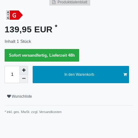
Produktdatenblatt
Merkmal
*
139,95 EUR
Inhalt
1
Stück
Sofort versandfertig, Lieferzeit 48h
In den Warenkorb
Wunschliste
* inkl. ges. MwSt. zzgl.
Versandkosten
Technisches
Wert
Merkmal