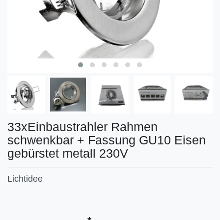
33xEinbaustrahler Rahmen
schwenkbar + Fassung GU10 Eisen
gebürstet metall 230V
Lichtidee
Technisches
Wert