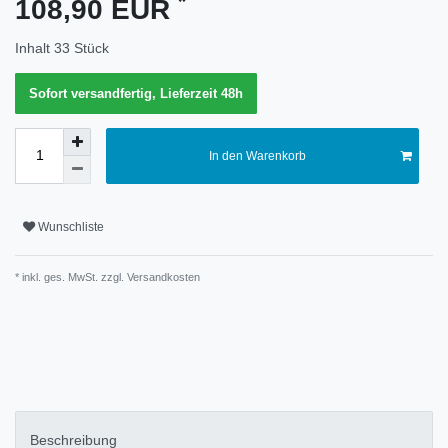
*
108,90 EUR
Merkmal
Inhalt
33
Stück
Sofort versandfertig, Lieferzeit 48h
In den Warenkorb
Wunschliste
* inkl. ges. MwSt. zzgl.
Versandkosten
Technisches
Wert
Merkmal
Beschreibung