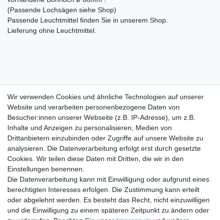
(Passende Lochsägen siehe Shop)
Passende Leuchtmittel finden Sie in unserem Shop.
Lieferung ohne Leuchtmittel.
Wir verwenden Cookies und ähnliche Technologien auf unserer
Wir verwenden Cookies und ähnliche Technologien auf unserer
Website und verarbeiten personenbezogene Daten von
Website und verarbeiten personenbezogene Daten von
Besucher:innen unserer Webseite (z.B. IP-Adresse), um z.B.
Besucher:innen unserer Webseite (z.B. IP-Adresse), um z.B.
Inhalte und Anzeigen zu personalisieren, Medien von
Inhalte und Anzeigen zu personalisieren, Medien von
Impressum
Daten­schutz­erklärung
AGB
Drittanbietern einzubinden oder Zugriffe auf unsere Website zu
Drittanbietern einzubinden oder Zugriffe auf unsere Website zu
analysieren. Die Datenverarbeitung erfolgt erst durch gesetzte
analysieren. Die Datenverarbeitung erfolgt erst durch gesetzte
Cookies. Wir teilen diese Daten mit Dritten, die wir in den
Cookies. Wir teilen diese Daten mit Dritten, die wir in den
Barrierefreiheitserklärung
Widerrufs­recht
Einstellungen benennen.
Einstellungen benennen.
Die Datenverarbeitung kann mit Einwilligung oder aufgrund eines
Die Datenverarbeitung kann mit Einwilligung oder aufgrund eines
berechtigten Interesses erfolgen. Die Zustimmung kann erteilt
berechtigten Interesses erfolgen. Die Zustimmung kann erteilt
Kontakt
Vertrag widerrufen
oder abgelehnt werden. Es besteht das Recht, nicht einzuwilligen
oder abgelehnt werden. Es besteht das Recht, nicht einzuwilligen
und die Einwilligung zu einem späteren Zeitpunkt zu ändern oder
und die Einwilligung zu einem späteren Zeitpunkt zu ändern oder