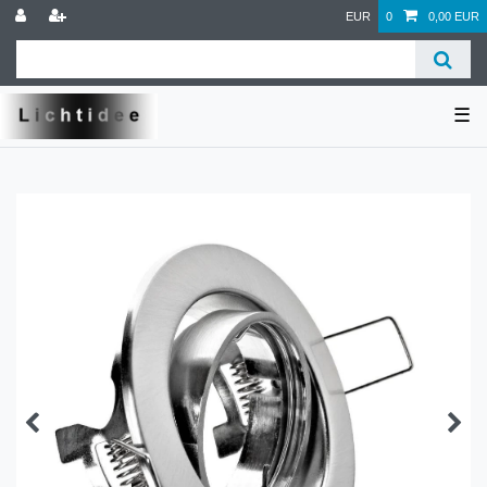
EUR
0
0,00 EUR
☰